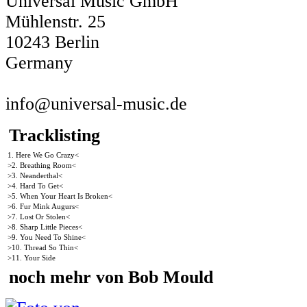
Universal Music GmbH
Mühlenstr. 25
10243 Berlin
Germany
info@universal-music.de
Tracklisting
1. Here We Go Crazy<
>2. Breathing Room<
>3. Neanderthal<
>4. Hard To Get<
>5. When Your Heart Is Broken<
>6. Fur Mink Augurs<
>7. Lost Or Stolen<
>8. Sharp Little Pieces<
>9. You Need To Shine<
>10. Thread So Thin<
>11. Your Side
noch mehr von Bob Mould