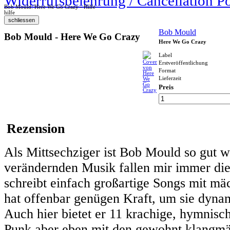
Widerrufsbelehrung / Cancellation P
Bob Mould: Here We Go Crazy - Hilfe
hilfe
Bob Mould
Bob Mould - Here We Go Crazy
Here We Go Crazy
Label
Erstveröffentlichung
Format
Lieferzeit
Preis
Rezension
Als Mittsechziger ist Bob Mould so gut w
verändernden Musik fallen mir immer di
schreibt einfach großartige Songs mit m
hat offenbar genügen Kraft, um sie dyna
Auch hier bietet er 11 krachige, hymnisc
Punk aber eben mit den gewohnt klangmä