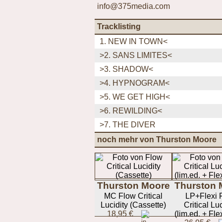
info@375media.com
Tracklisting
1. NEW IN TOWN<
>2. SANS LIMITES<
>3. SHADOW<
>4. HYPNOGRAM<
>5. WE GET HIGH<
>6. REWILDING<
>7. THE DIVER
noch mehr von Thurston Moore
Thurston Moore
Thurston 
MC Flow Critical
LP+Flexi 
Lucidity (Cassette)
Critical Luc
18,95 €
(lim.ed. + Flex