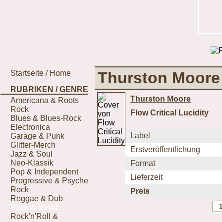
Startseite / Home
Thurston Moore -
RUBRIKEN / GENRE
Thurston Moore
Americana & Roots
Rock
Flow Critical Lucidity
Blues & Blues-Rock
Electronica
Label
Garage & Punk
Glitter-Merch
Erstveröffentlichung
Jazz & Soul
Neo-Klassik
Format
Pop & Independent
Lieferzeit
Progressive & Psyche
Rock
Preis
Reggae & Dub
Rock & Metal
Rock'n'Roll &