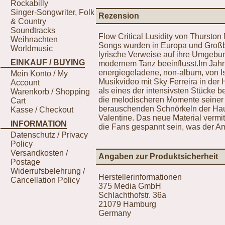
Rockabilly
Singer-Songwriter, Folk
Rezension
& Country
Soundtracks
Flow Critical Lusidity von Thurston
Weihnachten
Songs wurden in Europa und Großbr
Worldmusic
lyrische Verweise auf ihre Umgebu
EINKAUF / BUYING
modernem Tanz beeinflusst.Im Jahr 
energiegeladene, non-album, von Is
Mein Konto / My
Musikvideo mit Sky Ferreira in der
Account
als eines der intensivsten Stücke be
Warenkorb / Shopping
die melodischeren Momente seiner f
Cart
berauschenden Schnörkeln der Hau
Kasse / Checkout
Valentine. Das neue Material vermit
INFORMATION
die Fans gespannt sein, was der Am
Datenschutz / Privacy
Policy
Versandkosten /
Angaben zur Produktsicherheit
Postage
Widerrufsbelehrung /
Herstellerinformationen
Cancellation Policy
375 Media GmbH
Schlachthofstr. 36a
21079 Hamburg
Germany