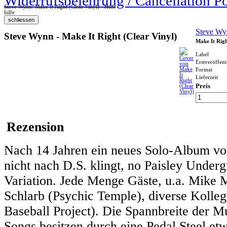
Widerrufsbelehrung / Cancellation P
Steve Wynn: Make It Right (Clear Vinyl) - Hilfe
hilfe
Steve Wy
Steve Wynn - Make It Right (Clear Vinyl)
Make It Righ
Label
Erstveröffen
Format
Lieferzeit
Preis
Rezension
Nach 14 Jahren ein neues Solo-Album v
nicht nach D.S. klingt, no Paisley Underg
Variation. Jede Menge Gäste, u.a. Mike M
Schlarb (Psychic Temple), diverse Kolleg
Baseball Project). Die Spannbreite der Mu
Songs besitzen durch eine Pedal Steel etw