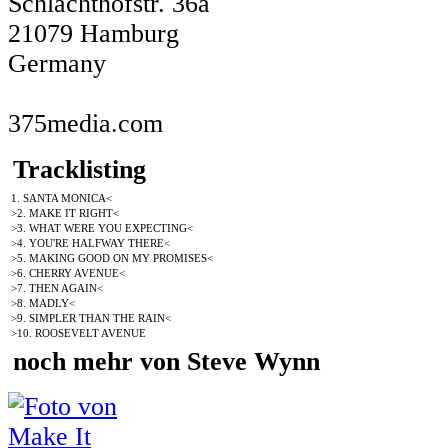
Schlachthofstr. 36a
21079 Hamburg
Germany
375media.com
Tracklisting
1. SANTA MONICA<
>2. MAKE IT RIGHT<
>3. WHAT WERE YOU EXPECTING<
>4. YOU'RE HALFWAY THERE<
>5. MAKING GOOD ON MY PROMISES<
>6. CHERRY AVENUE<
>7. THEN AGAIN<
>8. MADLY<
>9. SIMPLER THAN THE RAIN<
>10. ROOSEVELT AVENUE
noch mehr von Steve Wynn