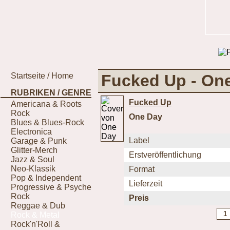
Startseite / Home
Fucked Up - On
RUBRIKEN / GENRE
Fucked Up
Americana & Roots
Rock
One Day
Blues & Blues-Rock
Electronica
Label
Garage & Punk
Glitter-Merch
Erstveröffentlichung
Jazz & Soul
Neo-Klassik
Format
Pop & Independent
Lieferzeit
Progressive & Psyche
Rock
Preis
Reggae & Dub
Rock & Metal
Rock'n'Roll &