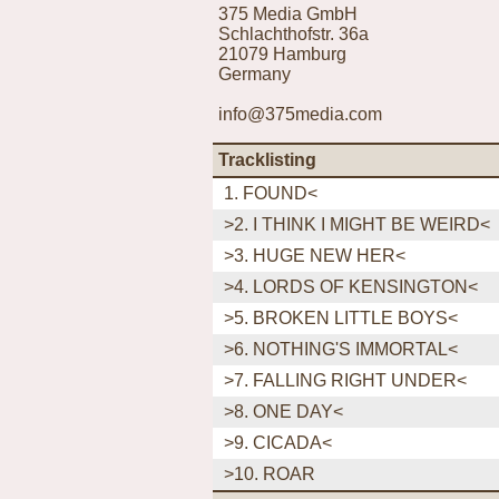
375 Media GmbH
Schlachthofstr. 36a
21079 Hamburg
Germany
info@375media.com
Tracklisting
1. FOUND<
>2. I THINK I MIGHT BE WEIRD<
>3. HUGE NEW HER<
>4. LORDS OF KENSINGTON<
>5. BROKEN LITTLE BOYS<
>6. NOTHING'S IMMORTAL<
>7. FALLING RIGHT UNDER<
>8. ONE DAY<
>9. CICADA<
>10. ROAR