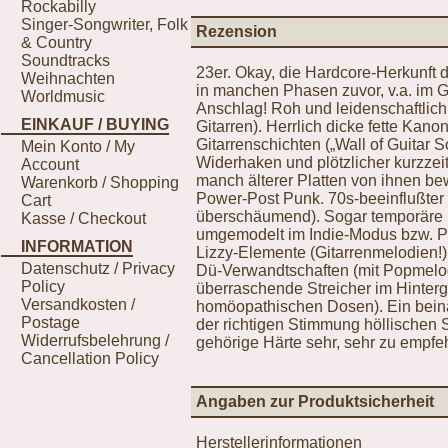
Rockabilly
Singer-Songwriter, Folk
Rezension
& Country
Soundtracks
23er. Okay, die Hardcore-Herkunft d
Weihnachten
in manchen Phasen zuvor, v.a. im G
Worldmusic
Anschlag! Roh und leidenschaftlich
EINKAUF / BUYING
Gitarren). Herrlich dicke fette Ka
Gitarrenschichten („Wall of Guitar S
Mein Konto / My
Widerhaken und plötzlicher kurzze
Account
manch älterer Platten von ihnen be
Warenkorb / Shopping
Power-Post Punk. 70s-beeinflußter G
Cart
überschäumend). Sogar temporäre 
Kasse / Checkout
umgemodelt im Indie-Modus bzw. P
INFORMATION
Lizzy-Elemente (Gitarrenmelodien!) 
Datenschutz / Privacy
Dü-Verwandtschaften (mit Popmelo
Policy
überraschende Streicher im Hinterg
Versandkosten /
homöopathischen Dosen). Ein beina
Postage
der richtigen Stimmung höllischen S
Widerrufsbelehrung /
gehörige Härte sehr, sehr zu empfeh
Cancellation Policy
Angaben zur Produktsicherheit
Herstellerinformationen