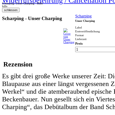
Widerrufsbelehrung / Cancellation P
Scharping: Unser Charping - Hilfe
hilfe
Scharping
Scharping - Unser Charping
Unser Charping
Label
Erstveröffentlichung
Format
Lieferzeit
Preis
Rezension
Es gibt drei große Werke unserer Zeit: Di
Blaupause aus einer längst vergessenen Z
Werkel“ und die atemberaubend epische B
Beckenbauer. Nun gesellt sich ein Viertes 
Charping“, das Debütalbum der Band Sch