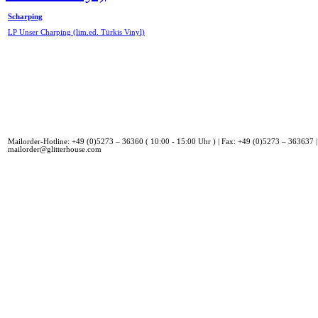
Scharping
LP Unser Charping (lim.ed. Türkis Vinyl)
Mailorder-Hotline: +49 (0)5273 – 36360 ( 10:00 - 15:00 Uhr ) | Fax: +49 (0)5273 – 363637 |
mailorder@glitterhouse.com