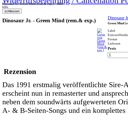
Widerrufsbelehrung / Cancellation P
Dinosaur Jr.: Green Mind (rem.& exp.) - Hilfe
hilfe
Dinosaur Jr
Dinosaur Jr. - Green Mind (rem.& exp.)
Green Mind (r
Label
Erstveröffentl
Format
Lieferzeit
Preis
Rezension
Das 1991 erstmalig veröffentlichte Sire-
erscheint nun in remasterter und ansprec
neben dem soundwärts aufgewerteten Orig
A- & B-Seiten-Songs und ein komplettes