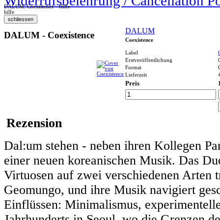
Widerrufsbelehrung / Cancellation P
DALUM: Coexistence - Hilfe
hilfe
DALUM
DALUM - Coexistence
Coexistence
Label
Erstveröffentlichung
Format
Lieferzeit
Preis
Rezension
Dal:um stehen - neben ihren Kollegen Par
einer neuen koreanischen Musik. Das D
Virtuosen auf zwei verschiedenen Arten 
Geomungo, und ihre Musik navigiert gesc
Einflüssen: Minimalismus, experimentelle
Jahrhunderts in Seoul, wo die Grenzen de