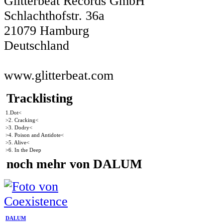
Glitterbeat Records GmbH
Schlachthofstr. 36a
21079 Hamburg
Deutschland
www.glitterbeat.com
Tracklisting
1.Dot<
>2. Cracking<
>3. Dodry<
>4. Poison and Antidote<
>5. Alive<
>6. In the Deep
noch mehr von DALUM
DALUM