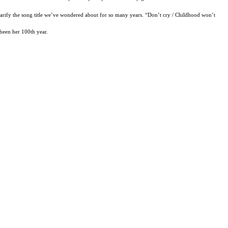
 clarify the song title we’ve wondered about for so many years. “Don’t cry / Childhood won’t
 been her 100th year.