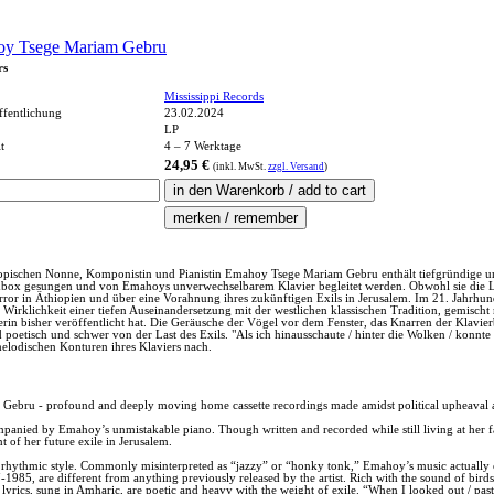
y Tsege Mariam Gebru
rs
Mississippi Records
ffentlichung
23.02.2024
LP
t
4 – 7 Werktage
24,95 €
(inkl.
MwSt.
zzgl. Versand
)
thiopischen Nonne, Komponistin und Pianistin Emahoy Tsege Mariam Gebru enthält tiefgründige
 Boombox gesungen und von Emahoys unverwechselbarem Klavier begleitet werden. Obwohl sie die
or in Äthiopien und über eine Vorahnung ihres zukünftigen Exils in Jerusalem. Im 21. Jahrhun
Wirklichkeit einer tiefen Auseinandersetzung mit der westlichen klassischen Tradition, gemischt 
n bisher veröffentlicht hat. Die Geräusche der Vögel vor dem Fenster, das Knarren der Klavie
 poetisch und schwer von der Last des Exils. "Als ich hinausschaute / hinter die Wolken / konnte
melodischen Konturen ihres Klaviers nach.
Gebru - profound and deeply moving home cassette recordings made amidst political upheaval 
panied by Emahoy’s unmistakable piano. Though written and recorded while still living at her 
 of her future exile in Jerusalem.
hythmic style. Commonly misinterpreted as “jazzy” or “honky tonk,” Emahoy’s music actually c
85, are different from anything previously released by the artist. Rich with the sound of bird
 lyrics, sung in Amharic, are poetic and heavy with the weight of exile. “When I looked out / past 