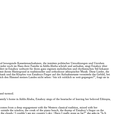
 und bewegende Kassettenaufnahmen, die inmitten politischer Umwälzungen und Unruhen
 Lieder noch im Haus ihrer Familie in Addis Abeba schrieb und aufnahm, singt Emahoy über
dert ist Emahoy weltweit für ihren ganz eigenen melodischen und rhythmischen Stil bekannt
mit ihrem Hintergrund in traditioneller und orthodoxer äthiopischer Musik. Diese Lieder, die
rbank und das Klopfen von Emahoys Finger auf der Aufnahmetaste vermitteln das Gefühl, bei
 ich den Himmel meines Landes nicht sehen / bin ich wirklich so weit gegangen?", fragt sie in
and turmoil.
family’s home in Addis Ababa, Emahoy sings of the heartache of leaving her beloved Ethiopia,
omes from a deep engagement with the Western classical tradition, mixed with her
s outside the window, the creak of the piano bench, the thump of Emahoy’s finger on the
the clouds / I couldn’t see my country’s sky / Have I really gone so far?” she asks in “Is It