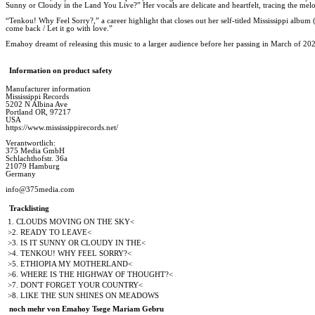
Sunny or Cloudy in the Land You Live?” Her vocals are delicate and heartfelt, tracing the me
“Tenkou! Why Feel Sorry?,” a career highlight that closes out her self-titled Mississippi albu
come back / Let it go with love.”
Emahoy dreamt of releasing this music to a larger audience before her passing in March of 2023
Information on product safety
Manufacturer information
Mississippi Records
5202 N Albina Ave
Portland OR, 97217
USA
https://www.mississippirecords.net/
Verantwortlich:
375 Media GmbH
Schlachthofstr. 36a
21079 Hamburg
Germany
info@375media.com
Tracklisting
1. CLOUDS MOVING ON THE SKY<
>2. READY TO LEAVE<
>3. IS IT SUNNY OR CLOUDY IN THE<
>4. TENKOU! WHY FEEL SORRY?<
>5. ETHIOPIA MY MOTHERLAND<
>6. WHERE IS THE HIGHWAY OF THOUGHT?<
>7. DON'T FORGET YOUR COUNTRY<
>8. LIKE THE SUN SHINES ON MEADOWS
noch mehr von Emahoy Tsege Mariam Gebru