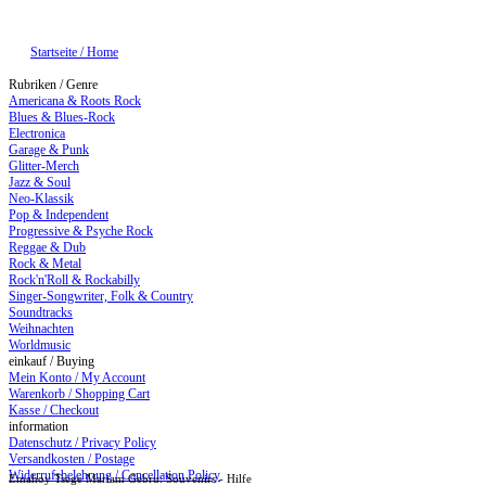
Startseite / Home
Rubriken / Genre
Americana & Roots Rock
Blues & Blues-Rock
Electronica
Garage & Punk
Glitter-Merch
Jazz & Soul
Neo-Klassik
Pop & Independent
Progressive & Psyche Rock
Reggae & Dub
Rock & Metal
Rock'n'Roll & Rockabilly
Singer-Songwriter, Folk & Country
Soundtracks
Weihnachten
Worldmusic
einkauf / Buying
Mein Konto / My Account
Warenkorb / Shopping Cart
Kasse / Checkout
information
Datenschutz / Privacy Policy
Versandkosten / Postage
Widerrufsbelehrung / Cancellation Policy
Emahoy Tsege Mariam Gebru: Souvenirs - Hilfe