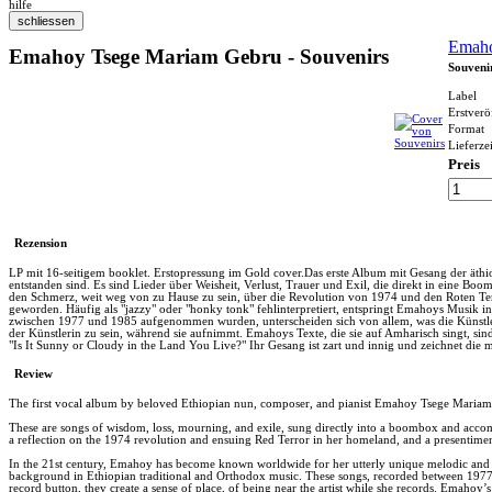
hilfe
Emaho
Emahoy Tsege Mariam Gebru - Souvenirs
Souveni
Label
Erstverö
Format
Lieferzei
Preis
Rezension
LP mit 16-seitigem booklet. Erstopressung im Gold cover.Das erste Album mit Gesang der ä
entstanden sind. Es sind Lieder über Weisheit, Verlust, Trauer und Exil, die direkt in eine
den Schmerz, weit weg von zu Hause zu sein, über die Revolution von 1974 und den Roten Terr
geworden. Häufig als "jazzy" oder "honky tonk" fehlinterpretiert, entspringt Emahoys Musik in 
zwischen 1977 und 1985 aufgenommen wurden, unterscheiden sich von allem, was die Künstleri
der Künstlerin zu sein, während sie aufnimmt. Emahoys Texte, die sie auf Amharisch singt, sind
"Is It Sunny or Cloudy in the Land You Live?" Ihr Gesang ist zart und innig und zeichnet die 
Review
The first vocal album by beloved Ethiopian nun, composer, and pianist Emahoy Tsege Mariam 
These are songs of wisdom, loss, mourning, and exile, sung directly into a boombox and accom
a reflection on the 1974 revolution and ensuing Red Terror in her homeland, and a presentiment
In the 21st century, Emahoy has become known worldwide for her utterly unique melodic and r
background in Ethiopian traditional and Orthodox music. These songs, recorded between 1977-19
record button, they create a sense of place, of being near the artist while she records. Emahoy’s