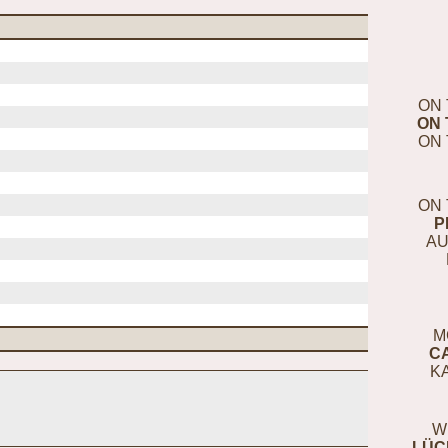
ON 
ON 
ON 
ON 
P
AU
M
C
K
W
LÜC