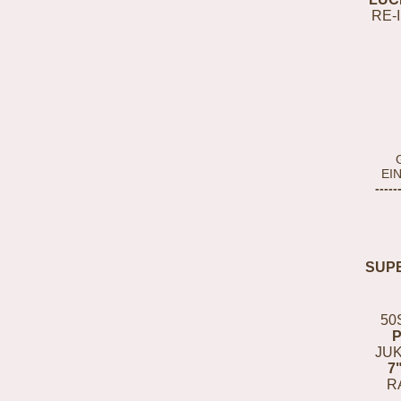
RE-
EI
-----
SUP
50
JUK
7
R