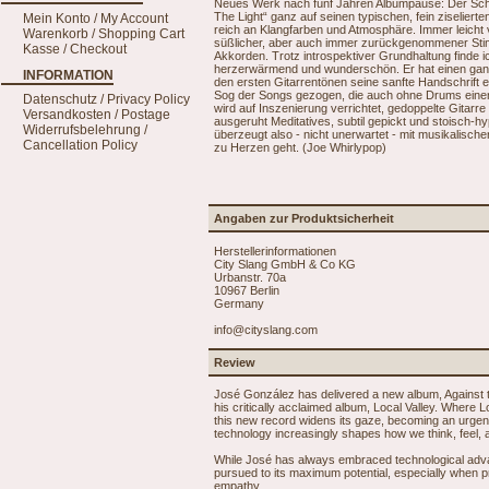
Neues Werk nach fünf Jahren Albumpause: Der Schw
The Light“ ganz auf seinen typischen, fein ziselier
Mein Konto / My Account
reich an Klangfarben und Atmosphäre. Immer leicht
Warenkorb / Shopping Cart
süßlicher, aber auch immer zurückgenommener Stimm
Kasse / Checkout
Akkorden. Trotz introspektiver Grundhaltung finde
herzerwärmend und wunderschön. Er hat einen gan
INFORMATION
den ersten Gitarrentönen seine sanfte Handschrift er
Sog der Songs gezogen, die auch ohne Drums einen 
Datenschutz / Privacy Policy
wird auf Inszenierung verrichtet, gedoppelte Gitarr
Versandkosten / Postage
ausgeruht Meditatives, subtil gepickt und stoisch-
Widerrufsbelehrung /
überzeugt also - nicht unerwartet - mit musikalisch
Cancellation Policy
zu Herzen geht. (Joe Whirlypop)
Angaben zur Produktsicherheit
Herstellerinformationen
City Slang GmbH & Co KG
Urbanstr. 70a
10967 Berlin
Germany
info@cityslang.com
Review
José González has delivered a new album, Against th
his critically acclaimed album, Local Valley. Where L
this new record widens its gaze, becoming an urgent c
technology increasingly shapes how we think, feel, a
While José has always embraced technological adva
pursued to its maximum potential, especially when p
empathy.