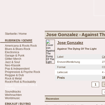
Startseite / Home
Jose Gonzalez - Against Th
RUBRIKEN / GENRE
Jose Gonzalez
Americana & Roots Rock
Blues & Blues-Rock
Against The Dying Of The Light
Electronica
Garage & Punk
Label
Ci
Glitter-Merch
Jazz & Soul
Erstveröffentlichung
27
Neo-Klassik
Format
C
Pop & Independent
Progressive & Psyche Rock
Lieferzeit
4 
Reggae & Dub
Preis
18
Rock & Metal
Rock'n'Roll & Rockabilly
Singer-Songwriter, Folk &
Country
Soundtracks
Weihnachten
Worldmusic
Rezension
EINKAUF / BUYING