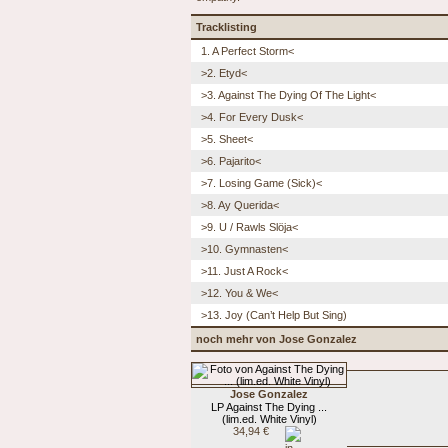
Tracklisting
1. A Perfect Storm<
>2. Etyd<
>3. Against The Dying Of The Light<
>4. For Every Dusk<
>5. Sheet<
>6. Pajarito<
>7. Losing Game (Sick)<
>8. Ay Querida<
>9. U / Rawls Slöja<
>10. Gymnasten<
>11. Just A Rock<
>12. You & We<
>13. Joy (Can’t Help But Sing)
noch mehr von Jose Gonzalez
Jose Gonzalez
LP Against The Dying ...
(lim.ed. White Vinyl)
34,94 €