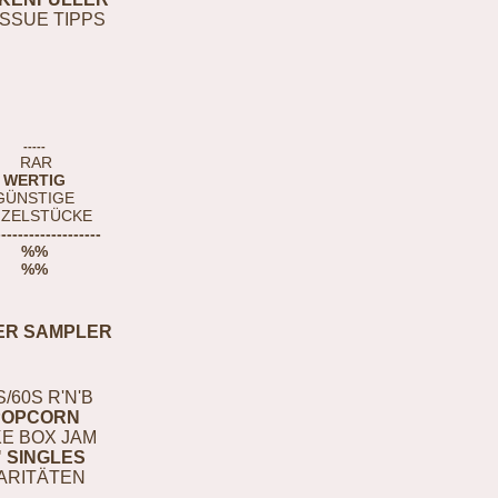
ISSUE TIPPS
-----
RAR
WERTIG
GÜNSTIGE
NZELSTÜCKE
-------------------
%%
%%
ER SAMPLER
S/60S R'N'B
POPCORN
E BOX JAM
" SINGLES
ARITÄTEN