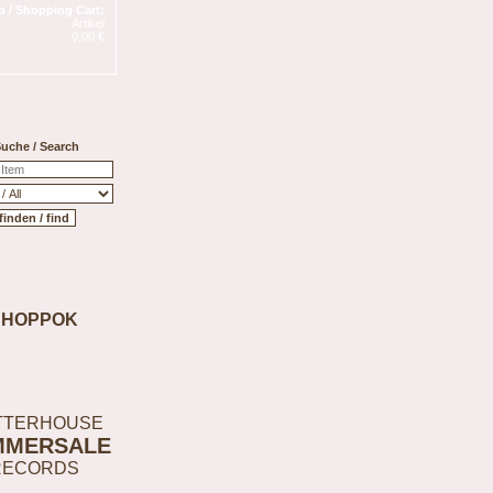
 / Shopping Cart:
Artikel
0,00 €
uche / Search
SHOPPOK
TTERHOUSE
MMERSALE
RECORDS