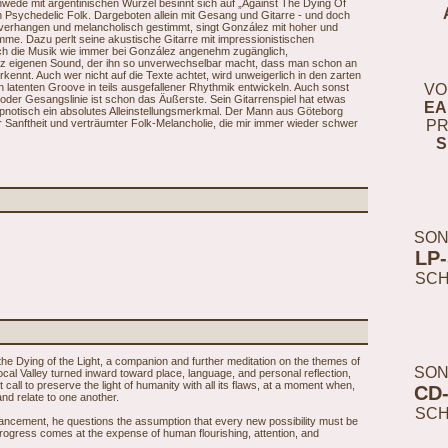
ede mit argentinischen Wurzel besinnt sich auf „Against The Dying Of
ten Psychedelic Folk. Dargeboten allein mit Gesang und Gitarre - und doch
 verhangen und melancholisch gestimmt, singt González mit hoher und
e. Dazu perlt seine akustische Gitarre mit impressionistischen
 ich die Musik wie immer bei González angenehm zugänglich,
z eigenen Sound, der ihn so unverwechselbar macht, dass man schon an
kennt. Auch wer nicht auf die Texte achtet, wird unweigerlich in den zarten
latenten Groove in teils ausgefallener Rhythmik entwickeln. Auch sonst
VO
e oder Gesangslinie ist schon das Äußerste. Sein Gitarrenspiel hat etwas
EA
hypnotisch ein absolutes Alleinstellungsmerkmal. Der Mann aus Göteborg
er Sanftheit und verträumter Folk-Melancholie, die mir immer wieder schwer
PR
S
SON
LP
SC
e Dying of the Light, a companion and further meditation on the themes of
SON
ocal Valley turned inward toward place, language, and personal reflection,
all to preserve the light of humanity with all its flaws, at a moment when,
CD
nd relate to one another.
SC
ncement, he questions the assumption that every new possibility must be
rogress comes at the expense of human flourishing, attention, and