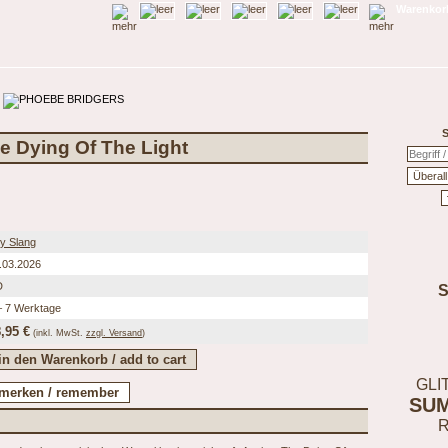
Warenkorb
S
e Dying Of The Light
ty Slang
.03.2026
D
– 7 Werktage
,95 €
(inkl.
MwSt.
zzgl. Versand
)
GLI
SU