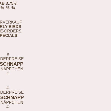
AB 3,75 €
% % %
RVERKAUF
RLY BIRDS
E-ORDERS
PECIALS
#
DERPREISE
-SCHNAPP
HNÄPPCHEN
#
#
DERPREISE
-SCHNAPP
HNÄPPCHEN
#