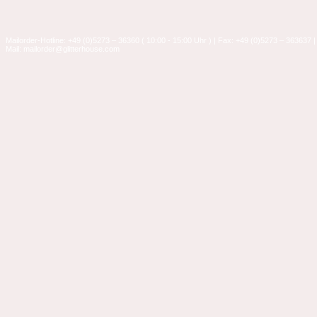
Mailorder-Hotline: +49 (0)5273 – 36360 ( 10:00 - 15:00 Uhr ) | Fax: +49 (0)5273 – 363637 |
Mail: mailorder@glitterhouse.com