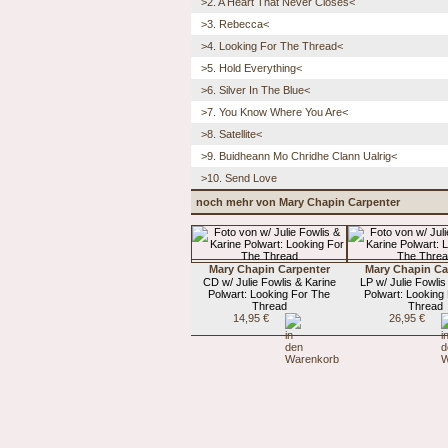
>2. A Heart That Never Closes<
>3. Rebecca<
>4. Looking For The Thread<
>5. Hold Everything<
>6. Silver In The Blue<
>7. You Know Where You Are<
>8. Satellite<
>9. Buidheann Mo Chridhe Clann Ualrig<
>10. Send Love
noch mehr von Mary Chapin Carpenter
Mary Chapin Carpenter
Mary Chapin Ca
CD w/ Julie Fowlis & Karine
LP w/ Julie Fowlis
Polwart: Looking For The
Polwart: Looking
Thread
Thread
14,95 €
26,95 €