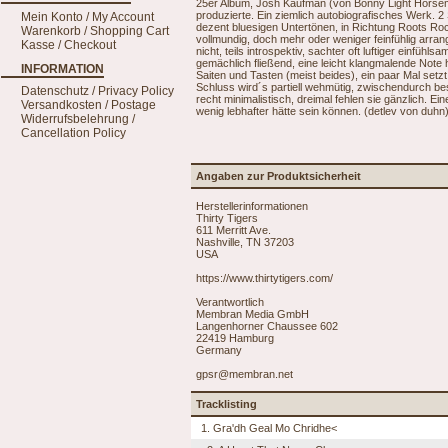
25er Album, Josh Kaufman (von Bonny Light Horsema
produzierte. Ein ziemlich autobiografisches Werk. 2
Mein Konto / My Account
dezent bluesigen Untertönen, in Richtung Roots Roc
Warenkorb / Shopping Cart
vollmundig, doch mehr oder weniger feinfühlig arrangi
Kasse / Checkout
nicht, teils introspektiv, sachter oft luftiger einfüh
gemächlich fließend, eine leicht klangmalende Note h
INFORMATION
Saiten und Tasten (meist beides), ein paar Mal setz
Schluss wird´s partiell wehmütig, zwischendurch 
Datenschutz / Privacy Policy
recht minimalistisch, dreimal fehlen sie gänzlich. Ei
Versandkosten / Postage
wenig lebhafter hätte sein können. (detlev von duhn
Widerrufsbelehrung /
Cancellation Policy
Angaben zur Produktsicherheit
Herstellerinformationen
Thirty Tigers
611 Merritt Ave.
Nashville, TN 37203
USA
https://www.thirtytigers.com/
Verantwortlich
Membran Media GmbH
Langenhorner Chaussee 602
22419 Hamburg
Germany
gpsr@membran.net
Tracklisting
1. Gra'dh Geal Mo Chridhe<