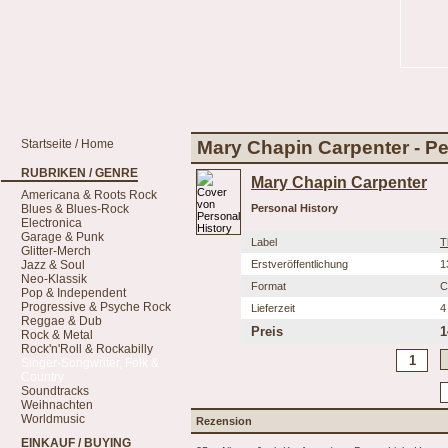
Startseite / Home
Mary Chapin Carpenter - Pe
RUBRIKEN / GENRE
Mary Chapin Carpenter
Americana & Roots Rock
Blues & Blues-Rock
Personal History
Electronica
Garage & Punk
Label
T
Glitter-Merch
Jazz & Soul
Erstveröffentlichung
1
Neo-Klassik
Format
C
Pop & Independent
Progressive & Psyche Rock
Lieferzeit
4
Reggae & Dub
Preis
1
Rock & Metal
Rock'n'Roll & Rockabilly
Singer-Songwriter, Folk &
Country
Soundtracks
Weihnachten
Worldmusic
Rezension
EINKAUF / BUYING