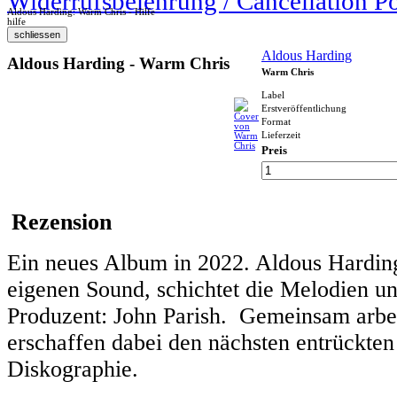
Widerrufsbelehrung / Cancellation P
Aldous Harding: Warm Chris - Hilfe
hilfe
Aldous Harding
Aldous Harding - Warm Chris
Warm Chris
Label
Erstveröffentlichung
Format
Lieferzeit
Preis
Rezension
Ein neues Album in 2022. Aldous Harding 
eigenen Sound, schichtet die Melodien un
Produzent: John Parish. Gemeinsam arbe
erschaffen dabei den nächsten entrückte
Diskographie.