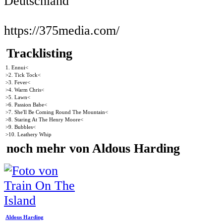
Deutschland
https://375media.com/
Tracklisting
1. Ennui<
>2. Tick Tock<
>3. Fever<
>4. Warm Chris<
>5. Lawn<
>6. Passion Babe<
>7. She'll Be Coming Round The Mountain<
>8. Staring At The Henry Moore<
>9. Bubbles<
>10. Leathery Whip
noch mehr von Aldous Harding
Aldous Harding