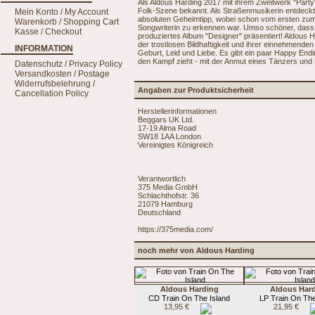
Als Aldous Harding 2017 mit ihrem Zweitwerk "Party"
Folk-Szene bekannt. Als Straßenmusikerin entdeckt,
Mein Konto / My Account
absoluten Geheimtipp, wobei schon vom ersten zum 
Warenkorb / Shopping Cart
Songwriterin zu erkennen war. Umso schöner, dass s
Kasse / Checkout
produziertes Album "Designer" präsentiert! Aldous 
der trostlosen Bildhaftigkeit und ihrer einnehmend
INFORMATION
Geburt, Leid und Liebe. Es gibt ein paar Happy Endin
den Kampf zieht - mit der Anmut eines Tänzers und 
Datenschutz / Privacy Policy
Versandkosten / Postage
Widerrufsbelehrung /
Angaben zur Produktsicherheit
Cancellation Policy
Herstellerinformationen
Beggars UK Ltd.
17-19 Alma Road
SW18 1AA London
Vereinigtes Königreich
Verantwortlich
375 Media GmbH
Schlachthofstr. 36
21079 Hamburg
Deutschland
https://375media.com/
noch mehr von Aldous Harding
Aldous Harding
Aldous Har
CD Train On The Island
LP Train On The
13,95 €
21,95 €