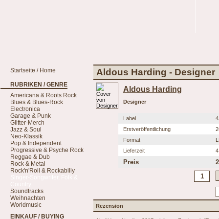
Startseite / Home
Aldous Harding - Designer
RUBRIKEN / GENRE
Aldous Harding
Americana & Roots Rock
Blues & Blues-Rock
Designer
Electronica
Garage & Punk
Label
4
Glitter-Merch
Jazz & Soul
Erstveröffentlichung
2
Neo-Klassik
Format
L
Pop & Independent
Progressive & Psyche Rock
Lieferzeit
4
Reggae & Dub
Preis
2
Rock & Metal
Rock'n'Roll & Rockabilly
Singer-Songwriter, Folk &
Country
Soundtracks
Weihnachten
Worldmusic
Rezension
EINKAUF / BUYING