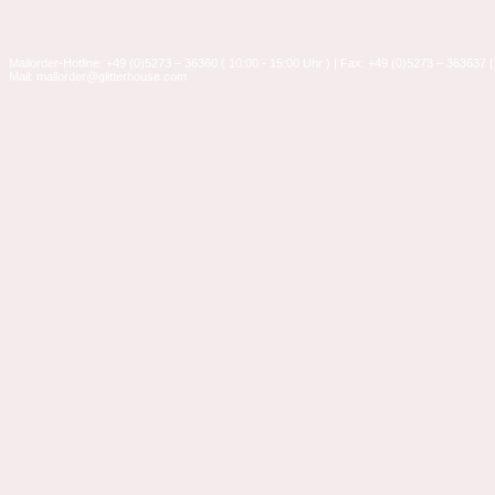
Mailorder-Hotline: +49 (0)5273 – 36360 ( 10:00 - 15:00 Uhr ) | Fax: +49 (0)5273 – 363637 |
Mail: mailorder@glitterhouse.com