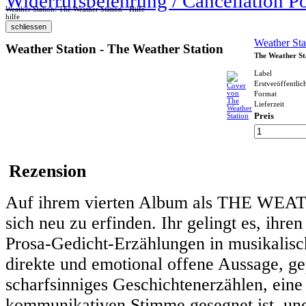
Widerrufsbelehrung / Cancellation P
Weather Station: The Weather Station - Hilfe
hilfe
Weather Sta
Weather Station - The Weather Station
The Weather St
Label
Erstveröffentli
Format
Lieferzeit
Preis
Rezension
Auf ihrem vierten Album als THE WEA
sich neu zu erfinden. Ihr gelingt es, ihren 
Prosa-Gedicht-Erzählungen in musikalisch
direkte und emotional offene Aussage, gep
scharfsinniges Geschichtenerzählen, eine
kommunikativen Stimme gesegnet ist, un