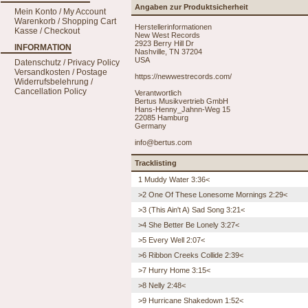
Angaben zur Produktsicherheit
Mein Konto / My Account
Warenkorb / Shopping Cart
Herstellerinformationen
Kasse / Checkout
New West Records
2923 Berry Hill Dr
INFORMATION
Nashville, TN 37204
USA
Datenschutz / Privacy Policy
Versandkosten / Postage
https://newwestrecords.com/
Widerrufsbelehrung /
Cancellation Policy
Verantwortlich
Bertus Musikvertrieb GmbH
Hans-Henny_Jahnn-Weg 15
22085 Hamburg
Germany
info@bertus.com
Tracklisting
1 Muddy Water 3:36<
>2 One Of These Lonesome Mornings 2:29<
>3 (This Ain't A) Sad Song 3:21<
>4 She Better Be Lonely 3:27<
>5 Every Well 2:07<
>6 Ribbon Creeks Collide 2:39<
>7 Hurry Home 3:15<
>8 Nelly 2:48<
>9 Hurricane Shakedown 1:52<