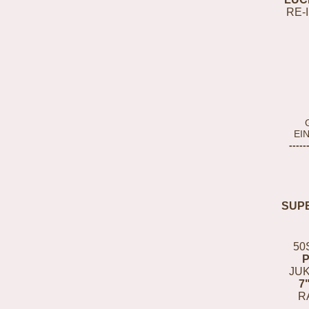
RE-
EI
-----
SUP
50
JUK
7
R