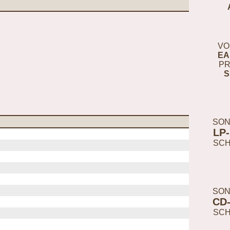
VO
EA
PR
S
SON
LP
SC
SON
CD
SC