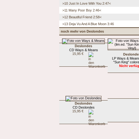
>10 Just In Love With You 2:47<
>11 Many Poor Boy 2:46<
>12 Beautiful Friend 2:58<
>13 Deja Vu And A Blue Moon 3:46
noch mehr von Deslondes
Deslondes
CD Ways & Means
15,95 €
Deslonde
LP Ways & Means 
"Sun King" colore
Nicht verfü
Deslondes
CD Deslondes
15,95 €