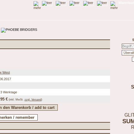
Warenkorb
S
w West
06.2017
 3 Werktage
,95 €
(inkl.
MwSt.
zzgl. Versand
)
GLI
SU