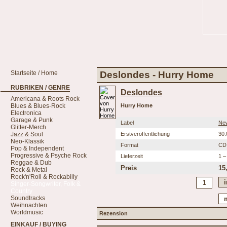
Startseite / Home
Deslondes - Hurry Home
RUBRIKEN / GENRE
Deslondes
Americana & Roots Rock
Blues & Blues-Rock
Hurry Home
Electronica
Garage & Punk
Label
Ne
Glitter-Merch
Jazz & Soul
Erstveröffentlichung
30.
Neo-Klassik
Format
CD
Pop & Independent
Progressive & Psyche Rock
Lieferzeit
1 –
Reggae & Dub
Preis
15
Rock & Metal
Rock'n'Roll & Rockabilly
Singer-Songwriter, Folk &
Country
Soundtracks
Weihnachten
Worldmusic
Rezension
EINKAUF / BUYING