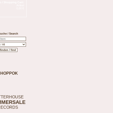
 / Shopping Cart:
Artikel
0,00 €
uche / Search
SHOPPOK
TTERHOUSE
MMERSALE
RECORDS