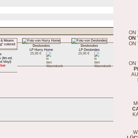
ON 
ON 
ON 
Deslondes
Deslondes
LP Hurry Home
LP Deslondes
25,95 €
25,95 €
s
(lim.ed.
d Vinyl)
ON 
gbar
P
AU
M
C
K
W
LÜC