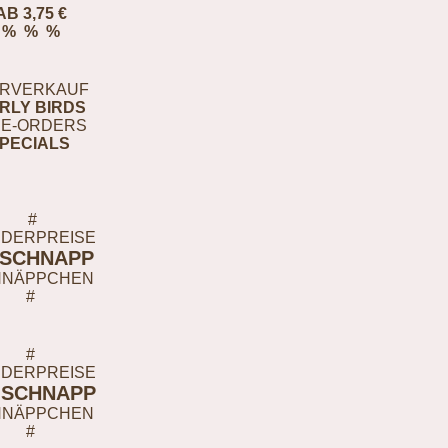
AB 3,75 €
% % %
RVERKAUF
RLY BIRDS
E-ORDERS
PECIALS
#
DERPREISE
-SCHNAPP
HNÄPPCHEN
#
#
DERPREISE
-SCHNAPP
HNÄPPCHEN
#