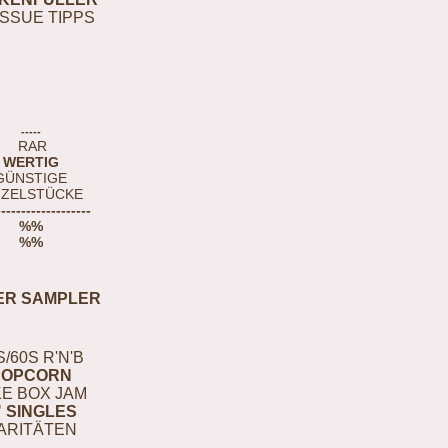
ISSUE TIPPS
-----
RAR
WERTIG
GÜNSTIGE
NZELSTÜCKE
-------------------
%%
%%
ER SAMPLER
S/60S R'N'B
POPCORN
E BOX JAM
" SINGLES
ARITÄTEN