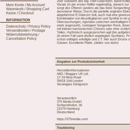
26er Solowerk des Big Thief-Gitarristen. Band-Koll
Vocals (in der ersten Hälfte regelmäßig, danach nur
Mein Konto / My Account
sorgt des Öfteren (anders als das feine Songwritin
Warenkorb / Shopping Cart
dezenterer Weise: Durch die partielle originäre Elekt
Kasse / Checkout
abgefahrene E-Gitarren-Soli, auch mal eine gewisse 
Kombination von Akustikgitarren und Synthie in ein pa
INFORMATION
Überraschungen, irgendwo zwischen werthaltigem Fol
stark angerauht), rootsigem Songwriter-Rock, America
Datenschutz / Privacy Policy
mit kleinen harmonischen Chören) oder eher schlich
Versandkosten / Postage
Teilen, rhythmisch ausgesprochen agil (bis aufgeb
Widerrufsbelehrung /
(in einem Fall samt ähnlich angelegten Synthies). P
Cancellation Policy
schon selbiges erledigte und z.T. hier auch Drums s
Gästen. Exzellente Platte. (detlev von duhn)
Angaben zur Produktsicherheit
Herstellerinformationen
4AD / Beggars UK Ltd.
17-19 Alma Road
SW18 1AA London
Vereinigtes Königreich
Verantwortlich
375 Media GmbH
Schlachthofstr. 36
21079 Hamburg
Deutschland
https://375media.com/
Tracklisting