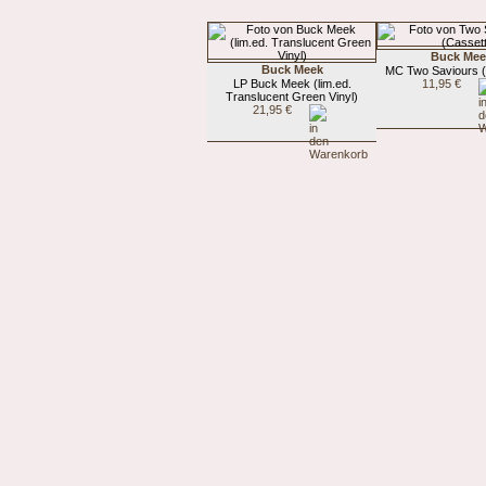
Buck Mee
Buck Meek
MC Two Saviours (
LP Buck Meek (lim.ed.
11,95 €
Translucent Green Vinyl)
21,95 €