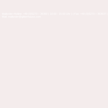
Mailorder-Hotline: +49 (0)5273 – 36360 ( 10:00 - 15:00 Uhr ) | Fax: +49 (0)5273 – 363637 |
Mail: mailorder@glitterhouse.com