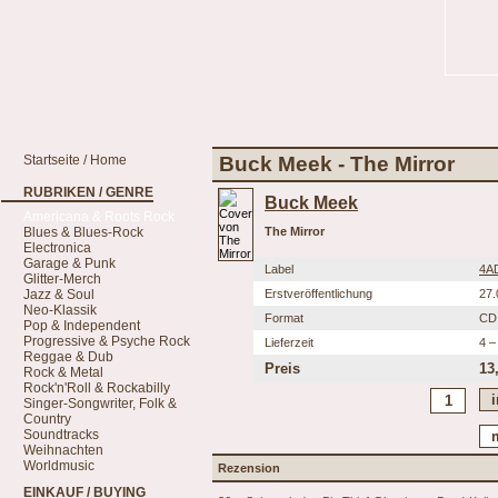
Startseite / Home
Buck Meek - The Mirror
RUBRIKEN / GENRE
Buck Meek
Americana & Roots Rock
Blues & Blues-Rock
The Mirror
Electronica
Garage & Punk
Label
4A
Glitter-Merch
Jazz & Soul
Erstveröffentlichung
27.
Neo-Klassik
Format
CD
Pop & Independent
Progressive & Psyche Rock
Lieferzeit
4 –
Reggae & Dub
Preis
13
Rock & Metal
Rock'n'Roll & Rockabilly
Singer-Songwriter, Folk &
Country
Soundtracks
Weihnachten
Worldmusic
Rezension
EINKAUF / BUYING