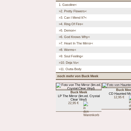
1. Gasoline<
>2. Pretty Flowers<
>3. Can I Mend It?<
>4. Ring Of Fire<
>5. Demon<
>6. God Knows Why<
>7. Heart In The Mirror<
>8. Worms<
>9. Soul Feeling<
>10. Deja Vu<
>11. Outta Body
noch mehr von Buck Meek
Buck Mee
Buck Meek
CD Haunted Mo
LP The Mirror (lim.ed. Crystal
12,95 €
Clear Vinyl)
22,95 €