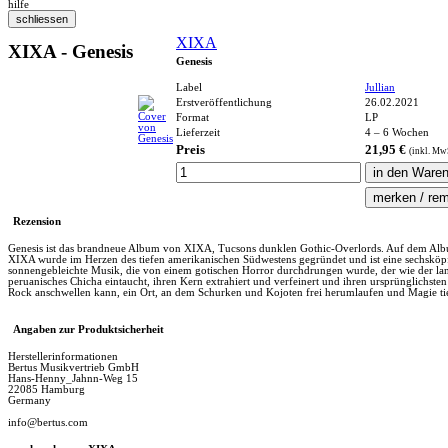
hilfe
XIXA
XIXA - Genesis
Genesis
Label
Jullian
Erstveröffentlichung
26.02.2021
Format
LP
Lieferzeit
4 – 6 Wochen
Preis
21,95 €
(inkl.
Mw
Rezension
Genesis ist das brandneue Album von XIXA, Tucsons dunklen Gothic-Overlords. Auf dem Album 
XIXA wurde im Herzen des tiefen amerikanischen Südwestens gegründet und ist eine sechsköpf
sonnengebleichte Musik, die von einem gotischen Horror durchdrungen wurde, der wie der lan
peruanisches Chicha eintaucht, ihren Kern extrahiert und verfeinert und ihren ursprünglichste
Rock anschwellen kann, ein Ort, an dem Schurken und Kojoten frei herumlaufen und Magie tief i
Angaben zur Produktsicherheit
Herstellerinformationen
Bertus Musikvertrieb GmbH
Hans-Henny_Jahnn-Weg 15
22085 Hamburg
Germany
info@bertus.com