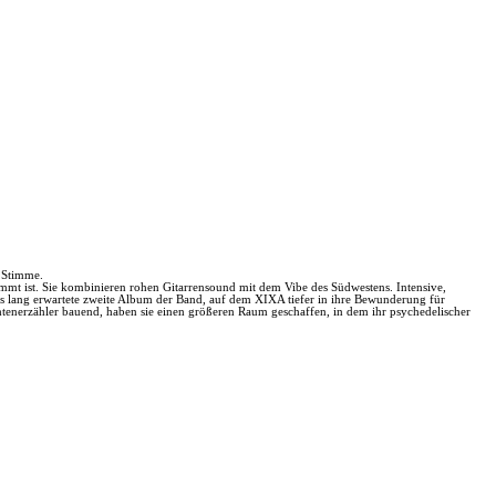
e Stimme.
mmt ist. Sie kombinieren rohen Gitarrensound mit dem Vibe des Südwestens. Intensive,
s lang erwartete zweite Album der Band, auf dem XIXA tiefer in ihre Bewunderung für
chtenerzähler bauend, haben sie einen größeren Raum geschaffen, in dem ihr psychedelischer