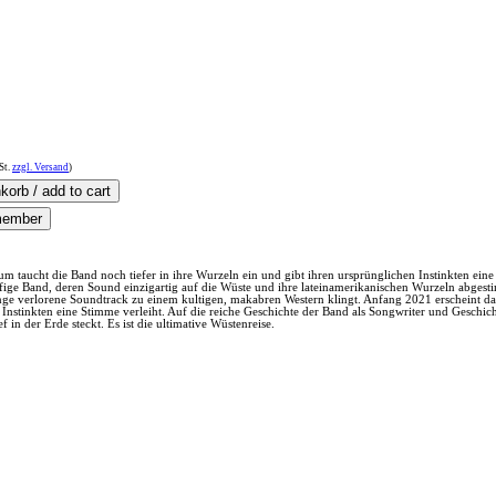
St.
zzgl. Versand
)
taucht die Band noch tiefer in ihre Wurzeln ein und gibt ihren ursprünglichen Instinkten ein
ige Band, deren Sound einzigartig auf die Wüste und ihre lateinamerikanischen Wurzeln abgesti
ge verlorene Soundtrack zu einem kultigen, makabren Western klingt. Anfang 2021 erscheint da
n Instinkten eine Stimme verleiht. Auf die reiche Geschichte der Band als Songwriter und Geschi
n der Erde steckt. Es ist die ultimative Wüstenreise.