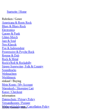
Startseite / Home
Rubriken / Genre
Americana & Roots Rock
Blues & Blues-Rock
Electronica
Garage & Punk
Glitter-Merch
Jazz & Soul
Neo-Klassik
Pop & Independent
Progressive & Psyche Rock
Reggae & Dub
Rock & Metal
Rock'n'Roll & Rockabilly
Singer-Songwriter, Folk & Country
Soundtracks
Weihnachten
Worldmusic
einkauf / Buying
Mein Konto / My Account
Warenkorb / Shopping Cart
Kasse / Checkout
information
Datenschutz / Privacy Policy
Versandkosten / Postage
Widerrufsbelehrung / Cancellation Policy
XIXA: Genesis - Hilfe