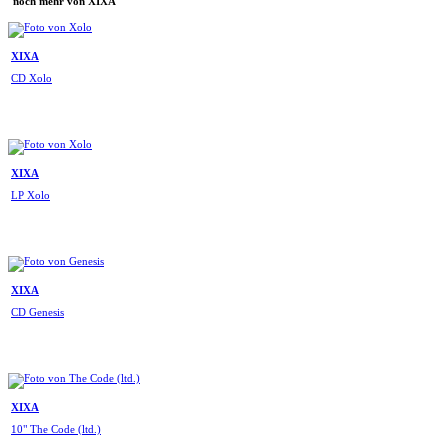
noch mehr von XIXA
XIXA
CD Xolo
XIXA
LP Xolo
XIXA
CD Genesis
XIXA
10" The Code (ltd.)