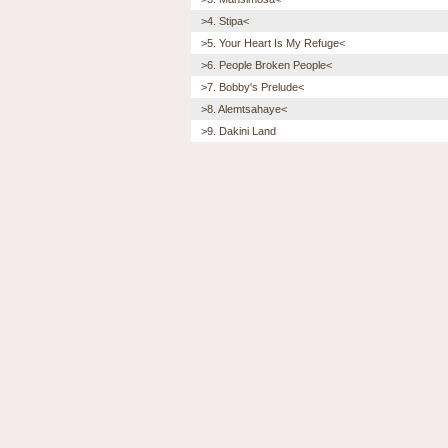
>4. Stipa<
>5. Your Heart Is My Refuge<
>6. People Broken People<
>7. Bobby's Prelude<
>8. Alemtsahaye<
>9. Dakini Land