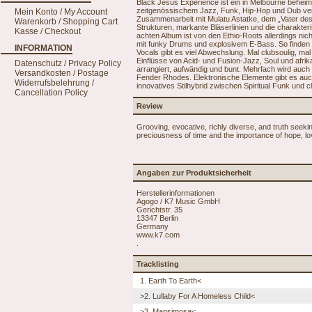
Black Jesus Experience ist ein in Melbourne beheimat
zeitgenössischem Jazz, Funk, Hip-Hop und Dub verbi
Mein Konto / My Account
Zusammenarbeit mit Mulatu Astatke, dem „Vater des 
Warenkorb / Shopping Cart
Strukturen, markante Bläserlinien und die charakteri
Kasse / Checkout
achten Album ist von den Ethio-Roots allerdings nich
mit funky Drums und explosivem E-Bass. So finden 
INFORMATION
Vocals gibt es viel Abwechslung. Mal clubsoulig, mal j
Einflüsse von Acid- und Fusion-Jazz, Soul und afr
Datenschutz / Privacy Policy
arrangiert, aufwändig und bunt. Mehrfach wird auc
Versandkosten / Postage
Fender Rhodes. Elektronische Elemente gibt es auc
Widerrufsbelehrung /
innovatives Stilhybrid zwischen Spiritual Funk und 
Cancellation Policy
Review
Grooving, evocative, richly diverse, and truth seeking
preciousness of time and the importance of hope, l
Angaben zur Produktsicherheit
Herstellerinformationen
Agogo / K7 Music GmbH
Gerichtstr. 35
13347 Berlin
Germany
www.k7.com
.
Tracklisting
1. Earth To Earth<
>2. Lullaby For A Homeless Child<
>3. Mansimosa<