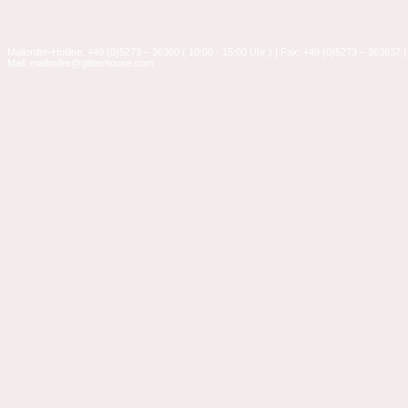
Mailorder-Hotline: +49 (0)5273 – 36360 ( 10:00 - 15:00 Uhr ) | Fax: +49 (0)5273 – 363637 |
Mail: mailorder@glitterhouse.com