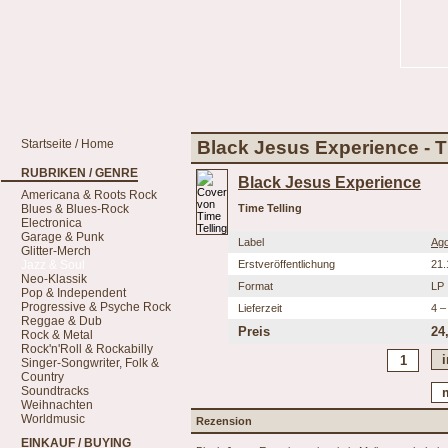
Startseite / Home
Black Jesus Experience - T
RUBRIKEN / GENRE
Black Jesus Experience
Americana & Roots Rock
Blues & Blues-Rock
Time Telling
Electronica
Garage & Punk
Label
Ag
Glitter-Merch
Jazz & Soul
Erstveröffentlichung
21.
Neo-Klassik
Format
LP
Pop & Independent
Progressive & Psyche Rock
Lieferzeit
4 –
Reggae & Dub
Preis
24
Rock & Metal
Rock'n'Roll & Rockabilly
Singer-Songwriter, Folk &
Country
Soundtracks
Weihnachten
Worldmusic
Rezension
EINKAUF / BUYING