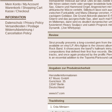
Remasterter Reissue auf Strut: Dies ist das zweite 
Wir hören sieben mehr oder weniger brodelnde fun
Mein Konto / My Account
Sax, Gitarre und Hammond Orgel. Angereichert mit f
Warenkorb / Shopping Cart
afrikanische Würze verleiht. Stilistisch lässt sich
Kasse / Checkout
zwischen Funkadelic und Manu Dibango verorten. Hi
zackigem Gebläse. Die Grund-Akkorde platziert E-
INFORMATION
Gitarre und das jazzgeschulte Sax, aber auch mal 
im Midtempo, dann wird es deutlich dynamischer um 
Datenschutz / Privacy Policy
fusionieren Heavy Souljazz und satten Progrock mit
Versandkosten / Postage
Dynamik. (Joe Whirlypop)
Widerrufsbelehrung /
Cancellation Policy
Review
Strut proudly presents a long-coveted gem from the
available on vinyl LP. Afro Agban is the closest albu
Rock Band. It showcases the band"s hallmark intricat
compositions that defined their first four records. 
tracks, and once again produced by the prolific Pier
is an essential addition to the Topomic/Parisound ca
Angaben zur Produktsicherheit
Herstellerinformationen
K7 Music GmbH
Gerichtstr. 35
13347 Berlin
Deutschland
www.k7.com
Tracklisting
1. Oda Mimian<