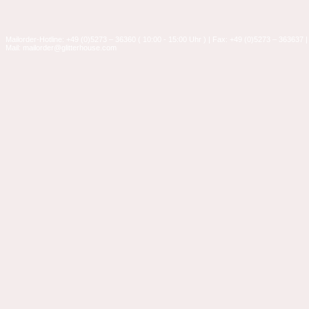
Mailorder-Hotline: +49 (0)5273 – 36360 ( 10:00 - 15:00 Uhr ) | Fax: +49 (0)5273 – 363637 |
Mail: mailorder@glitterhouse.com