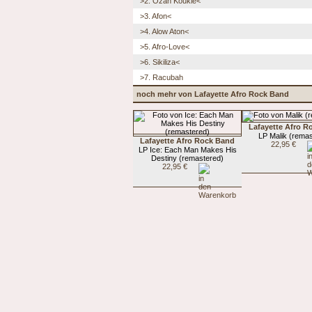
>2. Ozan Koukle<
>3. Afon<
>4. Alow Aton<
>5. Afro-Love<
>6. Sikiliza<
>7. Racubah
noch mehr von Lafayette Afro Rock Band
Lafayette Afro R
LP Malik (rema
Lafayette Afro Rock Band
22,95 €
LP Ice: Each Man Makes His
Destiny (remastered)
22,95 €