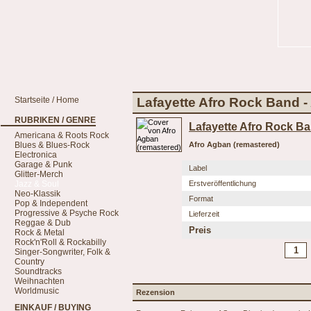
Startseite / Home
Lafayette Afro Rock Band -
RUBRIKEN / GENRE
Lafayette Afro Rock B
Americana & Roots Rock
Blues & Blues-Rock
Afro Agban (remastered)
Electronica
Garage & Punk
Label
Glitter-Merch
Jazz & Soul
Erstveröffentlichung
Neo-Klassik
Format
Pop & Independent
Progressive & Psyche Rock
Lieferzeit
Reggae & Dub
Preis
Rock & Metal
Rock'n'Roll & Rockabilly
Singer-Songwriter, Folk &
Country
Soundtracks
Weihnachten
Worldmusic
Rezension
EINKAUF / BUYING