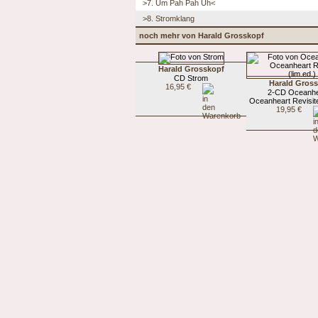
>7. Um Pah Pah Uh<
>8. Stromklang
noch mehr von Harald Grosskopf
Harald Grosskopf
CD Strom
Harald Gros
16,95 €
2-CD Oceanhe
Oceanheart Revisite
19,95 €