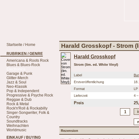
Startseite / Home
Harald Grosskopf - Strom (l
RUBRIKEN / GENRE
Harald Grosskopf
Americana & Roots Rock
Blues & Blues-Rock
Strom (lim. ed. White Vinyl)
Electronica
Garage & Punk
Label
Bur
Glitter-Merch
Jazz & Soul
Erstveröffentlichung
18.
Neo-Klassik
Format
LP
Pop & Independent
Progressive & Psyche Rock
Lieferzeit
4 –
Reggae & Dub
Preis
25
Rock & Metal
Rock'n'Roll & Rockabilly
Singer-Songwriter, Folk &
Country
Soundtracks
Weihnachten
Worldmusic
Rezension
EINKAUF / BUYING