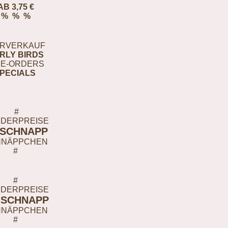
AB 3,75 €
% % %
RVERKAUF
RLY BIRDS
E-ORDERS
PECIALS
#
DERPREISE
-SCHNAPP
HNÄPPCHEN
#
#
DERPREISE
-SCHNAPP
HNÄPPCHEN
#