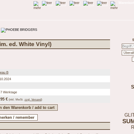
Warenkorb
S
im. ed. White Vinyl)
eau B
10.2024
 7 Werktage
,95 €
(inkl.
MwSt.
zzgl. Versand
)
GLI
SU