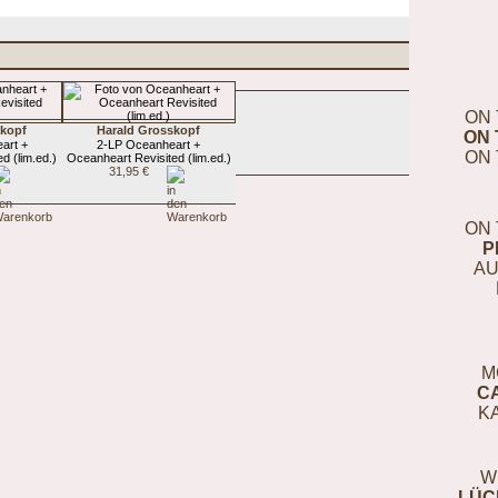
ON 
skopf
Harald Grosskopf
ON 
art +
2-LP Oceanheart +
ON 
d (lim.ed.)
Oceanheart Revisited (lim.ed.)
31,95 €
ON 
P
AU
M
C
K
W
LÜC