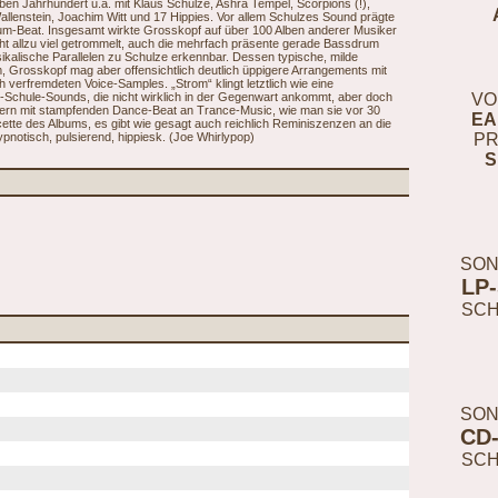
lben Jahrhundert u.a. mit Klaus Schulze, Ashra Tempel, Scorpions (!),
llenstein, Joachim Witt und 17 Hippies. Vor allem Schulzes Sound prägte
Drum-Beat. Insgesamt wirkte Grosskopf auf über 100 Alben anderer Musiker
icht allzu viel getrommelt, auch die mehrfach präsente gerade Bassdrum
sikalische Parallelen zu Schulze erkennbar. Dessen typische, milde
 Grosskopf mag aber offensichtlich deutlich üppigere Arrangements mit
 verfremdeten Voice-Samples. „Strom“ klingt letztlich wie eine
r-Schule-Sounds, die nicht wirklich in der Gegenwart ankommt, aber doch
VO
innern mit stampfenden Dance-Beat an Trance-Music, wie man sie vor 30
EA
cette des Albums, es gibt wie gesagt auch reichlich Reminiszenzen an die
ypnotisch, pulsierend, hippiesk. (Joe Whirlypop)
PR
S
SON
LP
SC
SON
CD
SC