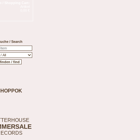
 / Shopping Cart:
Artikel
0,00 €
uche / Search
SHOPPOK
TTERHOUSE
MMERSALE
RECORDS