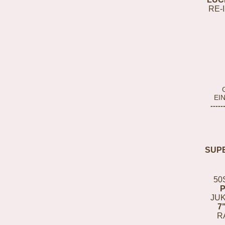
RE-
EI
-----
SUP
50
JUK
7
R