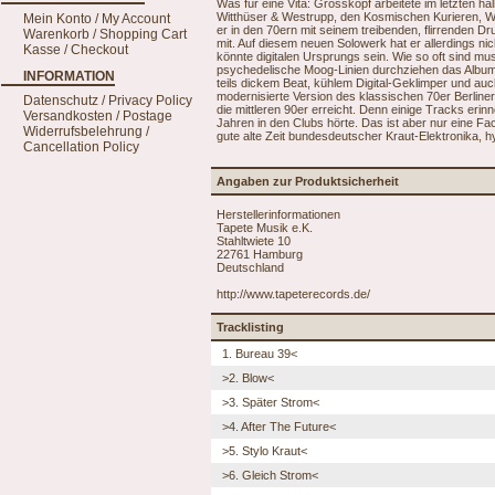
Was für eine Vita: Grosskopf arbeitete im letzten ha
Witthüser & Westrupp, den Kosmischen Kurieren, Wa
Mein Konto / My Account
er in den 70ern mit seinem treibenden, flirrenden 
Warenkorb / Shopping Cart
mit. Auf diesem neuen Solowerk hat er allerdings n
Kasse / Checkout
könnte digitalen Ursprungs sein. Wie so oft sind mu
psychedelische Moog-Linien durchziehen das Album,
INFORMATION
teils dickem Beat, kühlem Digital-Geklimper und auch
modernisierte Version des klassischen 70er Berline
Datenschutz / Privacy Policy
die mittleren 90er erreicht. Denn einige Tracks er
Versandkosten / Postage
Jahren in den Clubs hörte. Das ist aber nur eine Fa
Widerrufsbelehrung /
gute alte Zeit bundesdeutscher Kraut-Elektronika, h
Cancellation Policy
Angaben zur Produktsicherheit
Herstellerinformationen
Tapete Musik e.K.
Stahltwiete 10
22761 Hamburg
Deutschland
http://www.tapeterecords.de/
Tracklisting
1. Bureau 39<
>2. Blow<
>3. Später Strom<
>4. After The Future<
>5. Stylo Kraut<
>6. Gleich Strom<