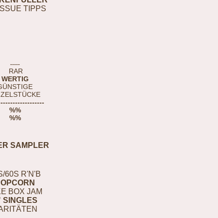
ISSUE TIPPS
-----
RAR
WERTIG
GÜNSTIGE
NZELSTÜCKE
-------------------
%%
%%
ER SAMPLER
S/60S R'N'B
POPCORN
E BOX JAM
" SINGLES
ARITÄTEN