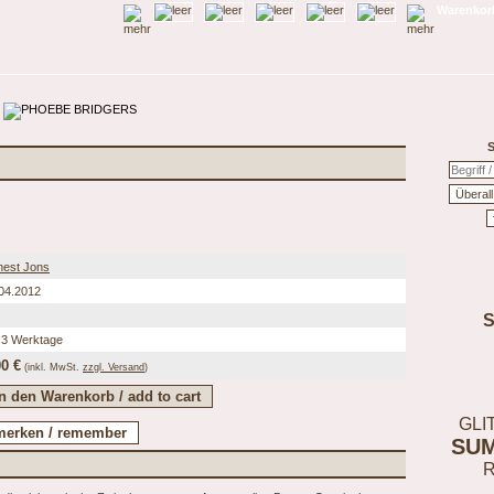
Warenkorb
S
est Jons
04.2012
 3 Werktage
00 €
(inkl.
MwSt.
zzgl. Versand
)
GLI
SU