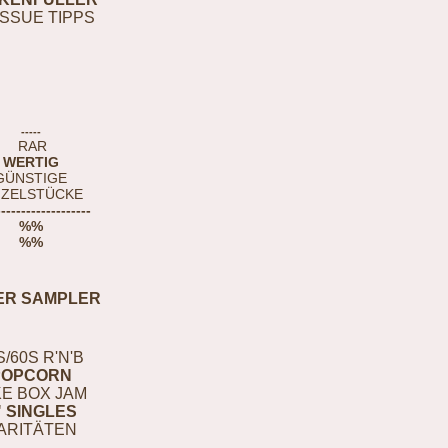
ISSUE TIPPS
-----
RAR
WERTIG
GÜNSTIGE
NZELSTÜCKE
-------------------
%%
%%
ER SAMPLER
S/60S R'N'B
POPCORN
E BOX JAM
" SINGLES
ARITÄTEN