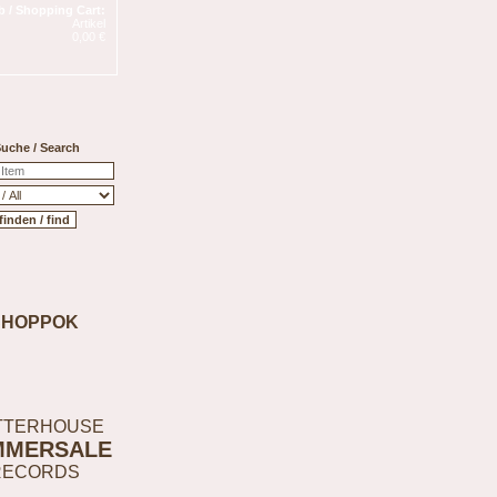
 / Shopping Cart:
Artikel
0,00 €
uche / Search
SHOPPOK
TTERHOUSE
MMERSALE
RECORDS