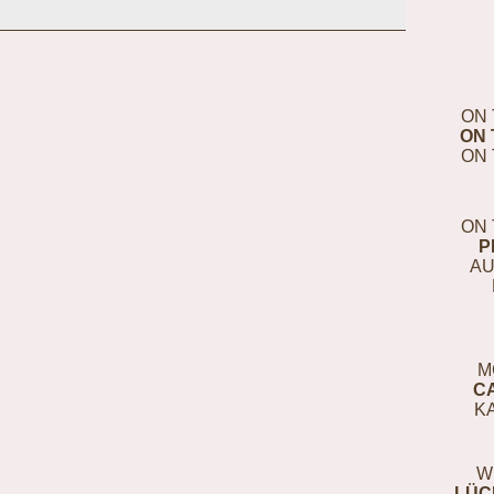
ON 
ON 
ON 
ON 
P
AU
M
C
K
W
LÜC