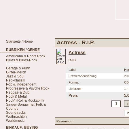
Startseite / Home
Actress - R.I.P.
RUBRIKEN / GENRE
Actress
Americana & Roots Rock
Blues & Blues-Rock
R.I.P.
Electronica
Garage & Punk
Label
Hon
Glitter-Merch
Jazz & Soul
Erstveröffentlichung
20.
Neo-Klassik
Format
CD
Pop & Independent
Progressive & Psyche Rock
Lieferzeit
1 –
Reggae & Dub
Preis
5,
Rock & Metal
Rock'n'Roll & Rockabilly
Singer-Songwriter, Folk &
Country
Soundtracks
Weihnachten
Worldmusic
Rezension
EINKAUF / BUYING