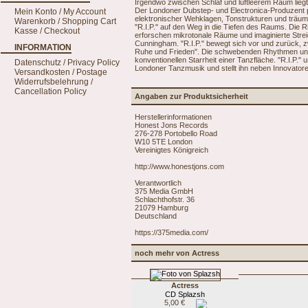
Irgendwo zwischen Schlaf und luftleerem Raum lieg
Der Londoner Dubstep- und Electronica-Produzent pr
Mein Konto / My Account
elektronischer Wehklagen, Tonstrukturen und träu
Warenkorb / Shopping Cart
"R.I.P." auf den Weg in die Tiefen des Raums. Di
Kasse / Checkout
erforschen mikrotonale Räume und imaginierte Streic
Cunningham. "R.I.P." bewegt sich vor und zurück,
INFORMATION
Ruhe und Frieden". Die schwebenden Rhythmen und 
konventionellen Starrheit einer Tanzfläche. "R.I.P."
Datenschutz / Privacy Policy
Londoner Tanzmusik und stellt ihn neben Innovatore
Versandkosten / Postage
Widerrufsbelehrung /
Cancellation Policy
Angaben zur Produktsicherheit
Herstellerinformationen
Honest Jons Records
276-278 Portobello Road
W10 5TE London
Vereinigtes Königreich
http://www.honestjons.com
Verantwortlich
375 Media GmbH
Schlachthofstr. 36
21079 Hamburg
Deutschland
https://375media.com/
noch mehr von Actress
Actress
CD Splazsh
5,00 €