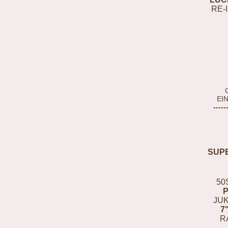
RE-
EI
-----
SUP
50
JUK
7
R