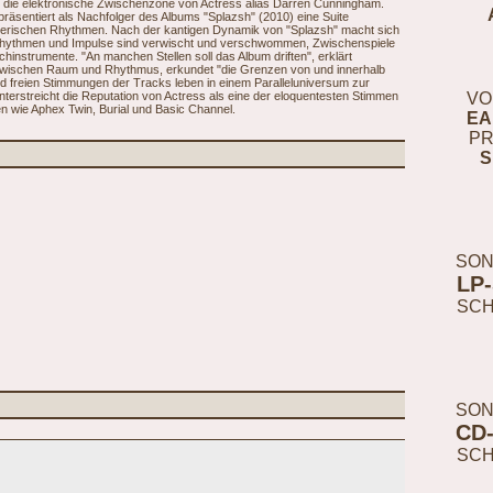
t die elektronische Zwischenzone von Actress alias Darren Cunningham.
äsentiert als Nachfolger des Albums "Splazsh" (2010) eine Suite
merischen Rhythmen. Nach der kantigen Dynamik von "Splazsh" macht sich
e Rhythmen und Impulse sind verwischt und verschwommen, Zwischenspiele
hinstrumente. "An manchen Stellen soll das Album driften", erklärt
 zwischen Raum und Rhythmus, erkundet "die Grenzen von und innerhalb
freien Stimmungen der Tracks leben in einem Paralleluniversum zur
 unterstreicht die Reputation von Actress als eine der eloquentesten Stimmen
VO
n wie Aphex Twin, Burial und Basic Channel.
EA
PR
S
SON
LP
SC
SON
CD
SC