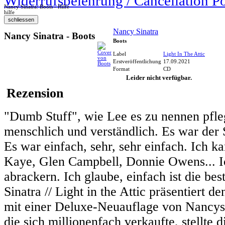
Widerrufsbelehrung / Cancellation P
Nancy Sinatra: Boots - Hilfe
hilfe
Nancy Sinatra
Nancy Sinatra - Boots
Boots
Label
Light In The Attic
Erstveröffentlichung
17.09.2021
Format
CD
Leider nicht verfügbar.
Rezension
"Dumb Stuff", wie Lee es zu nennen pfle
menschlich und verständlich. Es war der 
Es war einfach, sehr, sehr einfach. Ich 
Kaye, Glen Campbell, Donnie Owens... Ich
abrackern. Ich glaube, einfach ist die bes
Sinatra // Light in the Attic präsentiert 
mit einer Deluxe-Neuauflage von Nancys
die sich millionenfach verkaufte, stellte