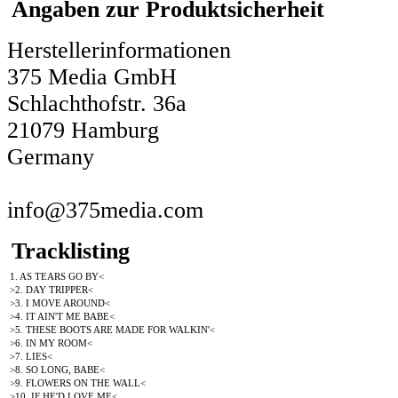
Angaben zur Produktsicherheit
Herstellerinformationen
375 Media GmbH
Schlachthofstr. 36a
21079 Hamburg
Germany
info@375media.com
Tracklisting
1. AS TEARS GO BY<
>2. DAY TRIPPER<
>3. I MOVE AROUND<
>4. IT AIN'T ME BABE<
>5. THESE BOOTS ARE MADE FOR WALKIN'<
>6. IN MY ROOM<
>7. LIES<
>8. SO LONG, BABE<
>9. FLOWERS ON THE WALL<
>10. IF HE'D LOVE ME<