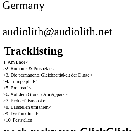
Germany
audiolith@audiolith.net
Tracklisting
1. Am Ende<
>2. Rumours & Prospekte<
>3. Die permanente Gleichzeitigkeit der Dinge<
>4. Trampelpfad<
>5. Breitmaul<
>6. Auf dem Grund / Am Apparat<
>7. Beduerfnismonsta<
>8. Baustellen umfahren<
>9. Dysfunktional<
>10. Feststellen