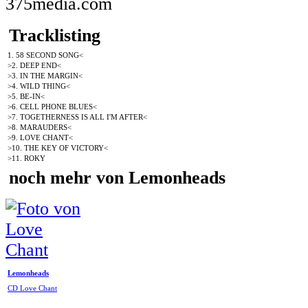
375media.com
Tracklisting
1. 58 SECOND SONG<
>2. DEEP END<
>3. IN THE MARGIN<
>4. WILD THING<
>5. BE-IN<
>6. CELL PHONE BLUES<
>7. TOGETHERNESS IS ALL I'M AFTER<
>8. MARAUDERS<
>9. LOVE CHANT<
>10. THE KEY OF VICTORY<
>11. ROKY
noch mehr von Lemonheads
Lemonheads
CD Love Chant