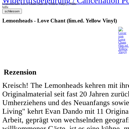
Widerrufsbelehrung / Cancellation P
Lemonheads: Love Chant (lim.ed. Yellow Vinyl) - Hilfe
hilfe
Lemonheads - Love Chant (lim.ed. Yellow Vinyl)
Rezension
Kreisch! The Lemonheads kehren mit ihre
Originalmaterial seit fast 20 Jahren zurü
Umherziehens und des Neuanfangs sowie 
Living" kehrt Evan Dando mit 11 Origin
Arbeit, geprägt von wechselnden geograf
willkommener Gäste, ist es eine kühne, m