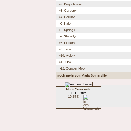
>2. Projections<
>3. Garden<
>4. Corrib<
>5. Halo<
>6. Spring<
>7. Stonefly<
>8. Flutter<
>9. Trip<
>10. Violet<
>11. Up<
>12. October Moon
noch mehr von Maria Somerville
Maria Somerville
CD Luster
13,95 €