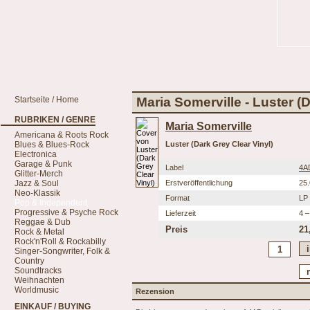
Startseite / Home
Maria Somerville - Luster (
RUBRIKEN / GENRE
Maria Somerville
Americana & Roots Rock
Blues & Blues-Rock
Luster (Dark Grey Clear Vinyl)
Electronica
Garage & Punk
Label
4A
Glitter-Merch
Jazz & Soul
Erstveröffentlichung
25
Neo-Klassik
Format
LP
Pop & Independent
Progressive & Psyche Rock
Lieferzeit
4 –
Reggae & Dub
Preis
21
Rock & Metal
Rock'n'Roll & Rockabilly
Singer-Songwriter, Folk &
Country
Soundtracks
Weihnachten
Worldmusic
Rezension
EINKAUF / BUYING