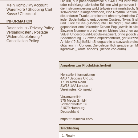
Die Irin, nun passenderweise auf 4AD, mit ihrer zwei
oder rein klangmalerische Stimme wird gerne von i
Mein Konto / My Account
die Instrumentierung wirkt teilweise minimalistisch,
Warenkorb / Shopping Cart
schwerelose Klangschwaden, eine Rhythm Section (b
Kasse / Checkout
die anderen Tracks arbeiten oft ohne rhythmische 
jeder Bodenhaftung entzogenen Cocteau Twins (ins
INFORMATION
und Julee Cruise (Floating Into The Night!), wie ät
gepoackter entzückender Dream Pop; jeweils in aller
Datenschutz / Privacy Policy
Einzelne Nummern brechen ein kleines bisschen a
Versandkosten / Postage
Velvet Underground-Debuts-inspiriert, ohne jedoch 
Widerrufsbelehrung /
Bodenhaftung. 1x etwas experimenteller, gar kurzzeit
Cancellation Policy
Ambient“? Schließlich Shoegaze in ansatzweise ein
Gitarren. Im Übrigen: Die gelegentlich geäußerten Ma
irgendwie „Roots-näher“). (detlev von duhn)
Angaben zur Produktsicherheit
Herstellerinformationen
4AD / Beggars UK Ltd.
17-19 Alma Road
SW18 1AA London
Vereinigtes Königreich
Verantwortlich
375 Media GmbH
Schlachthofstr. 36
21079 Hamburg
Deutschland
https://375media.com/
Tracklisting
1. Réalt<