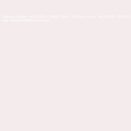
Mailorder-Hotline: +49 (0)5273 – 36360 ( 10:00 - 15:00 Uhr ) | Fax: +49 (0)5273 – 363637 |
Mail: mailorder@glitterhouse.com