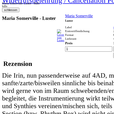
Widerrufsbelehrung / Cancellation P
Maria Somerville: Luster - Hilfe
hilfe
Maria Somerville
Maria Somerville - Luster
Luster
Label
Erstveröffentlichung
Format
Lieferzeit
Preis
Rezension
Die Irin, nun passenderweise auf 4AD, mi
sanfte/zarte/bisweilen sinnliche bis bein
wird gerne von im Raum schwebenden/en
begleitet, die Instrumentierung wirkt teil
und Synthies vereinen/mischen sich, tei
Section (bzw. Rhythm Box) wird nicht ein