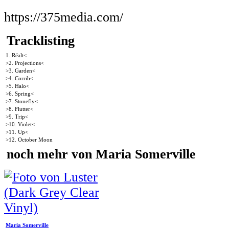
https://375media.com/
Tracklisting
1. Réalt<
>2. Projections<
>3. Garden<
>4. Corrib<
>5. Halo<
>6. Spring<
>7. Stonefly<
>8. Flutter<
>9. Trip<
>10. Violet<
>11. Up<
>12. October Moon
noch mehr von Maria Somerville
Maria Somerville