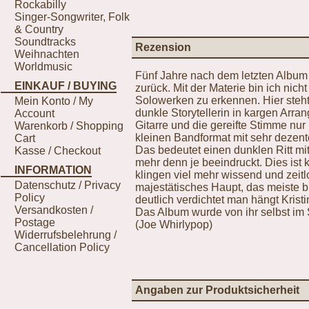
Rockabilly
Singer-Songwriter, Folk
& Country
Soundtracks
Rezension
Weihnachten
Worldmusic
Fünf Jahre nach dem letzten Album 
EINKAUF / BUYING
zurück. Mit der Materie bin ich nich
Solowerken zu erkennen. Hier steht 
Mein Konto / My
dunkle Storytellerin in kargen Arra
Account
Gitarre und die gereifte Stimme nur
Warenkorb / Shopping
kleinen Bandformat mit sehr dezent
Cart
Das bedeutet einen dunklen Ritt mi
Kasse / Checkout
mehr denn je beeindruckt. Dies ist
INFORMATION
klingen viel mehr wissend und zeitlo
Datenschutz / Privacy
majestätisches Haupt, das meiste b
Policy
deutlich verdichtet man hängt Krist
Versandkosten /
Das Album wurde von ihr selbst im 
Postage
(Joe Whirlypop)
Widerrufsbelehrung /
Cancellation Policy
Angaben zur Produktsicherheit