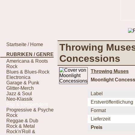
Startseite / Home
Throwing Muses
RUBRIKEN / GENRE
Concessions
Americana & Roots
Rock
Throwing Muses
Blues & Blues-Rock
Electronica
Moonlight Concess
Garage & Punk
Glitter-Merch
Jazz & Soul
Label
Neo-Klassik
Erstveröffentlichung
Pop & Independent
Progressive & Psyche
Format
Rock
Lieferzeit
Reggae & Dub
Rock & Metal
Preis
Rock'n'Roll &