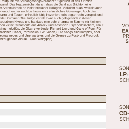
Postpunk mit Sprechgesangsverdacht? Eigentlich ist das für mich
eugend. Das liegt zunächst daran, dass die Band aus Brighton eine
Adrenalinrock so vieler britischer Kollegen. Vielleicht auch, weil sie auch
ffentlichen, für mich bis heute ein verlässliches Gütesiegel. Auch das
e und Tasten, erfreulich luftig inszeniert, teils sogar recht verspielt und
ende Drummer Ollie Judge verfällt zwar auch gelegentlich in diesen
akzeptablem Niveau und hat dazu eine sehr charmante Stimme mit kleinem
ichen kleine Ornamente aus Artrock und Kosmisch-Psychedelischem, Kraut
VO
ingt melodiös, die Gitarre verbindet Richard Lloyd und Gang of Four. Für
EA
reicher, Bläser, Percussion, Girl-Vocals). Die Songs sind komplex, aber
ert etwas neues und Unerwartetes und die Grenze zu Post- und Progrock
PR
 überzeugendes Album. (Joe Whirlypop)
S
SON
LP
SC
SON
CD
SC