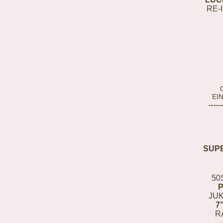
RE-
EI
-----
SUP
50
JUK
7
R