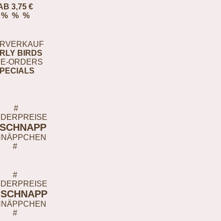
AB 3,75 €
% % %
RVERKAUF
RLY BIRDS
E-ORDERS
PECIALS
#
DERPREISE
-SCHNAPP
HNÄPPCHEN
#
#
DERPREISE
-SCHNAPP
HNÄPPCHEN
#