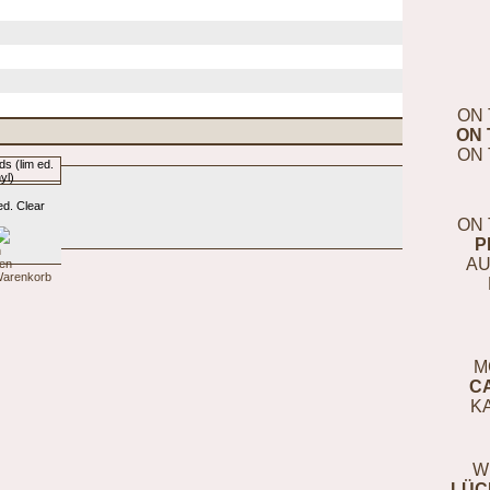
ON 
ON 
ON 
ed. Clear
ON 
P
AU
M
C
K
W
LÜC