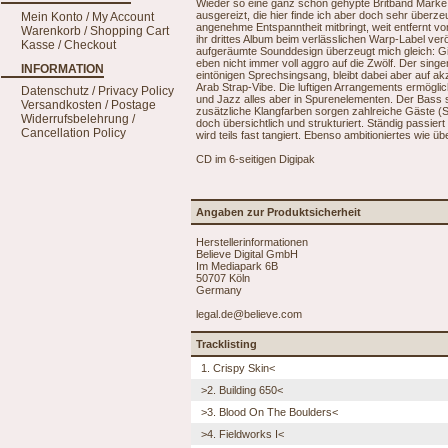
Wieder so eine ganz schön gehypte Britband Marke 
ausgereizt, die hier finde ich aber doch sehr überz
Mein Konto / My Account
angenehme Entspanntheit mitbringt, weit entfernt vom 
Warenkorb / Shopping Cart
ihr drittes Album beim verlässlichen Warp-Label verö
Kasse / Checkout
aufgeräumte Sounddesign überzeugt mich gleich: Gitarr
eben nicht immer voll aggro auf die Zwölf. Der sing
INFORMATION
eintönigen Sprechsingsang, bleibt dabei aber auf 
Arab Strap-Vibe. Die luftigen Arrangements ermögl
Datenschutz / Privacy Policy
und Jazz alles aber in Spurenelementen. Der Bass s
Versandkosten / Postage
zusätzliche Klangfarben sorgen zahlreiche Gäste (St
Widerrufsbelehrung /
doch übersichtlich und strukturiert. Ständig passi
Cancellation Policy
wird teils fast tangiert. Ebenso ambitioniertes wie
CD im 6-seitigen Digipak
Angaben zur Produktsicherheit
Herstellerinformationen
Believe Digital GmbH
Im Mediapark 6B
50707 Köln
Germany
legal.de@believe.com
Tracklisting
1. Crispy Skin<
>2. Building 650<
>3. Blood On The Boulders<
>4. Fieldworks I<