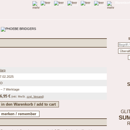
Warenkorb
S
arp
7.02.2025
CD
 – 7 Werktage
6,95 €
(inkl.
MwSt.
zzgl. Versand
)
GLI
SU