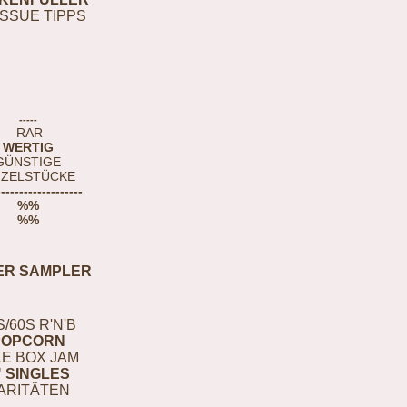
ISSUE TIPPS
-----
RAR
WERTIG
GÜNSTIGE
NZELSTÜCKE
-------------------
%%
%%
ER SAMPLER
S/60S R'N'B
POPCORN
E BOX JAM
" SINGLES
ARITÄTEN