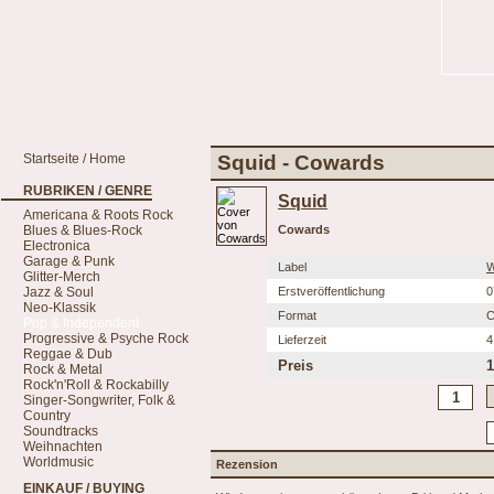
Startseite / Home
Squid - Cowards
RUBRIKEN / GENRE
Squid
Americana & Roots Rock
Blues & Blues-Rock
Cowards
Electronica
Garage & Punk
Label
W
Glitter-Merch
Jazz & Soul
Erstveröffentlichung
0
Neo-Klassik
Format
Pop & Independent
Progressive & Psyche Rock
Lieferzeit
4
Reggae & Dub
Preis
1
Rock & Metal
Rock'n'Roll & Rockabilly
Singer-Songwriter, Folk &
Country
Soundtracks
Weihnachten
Worldmusic
Rezension
EINKAUF / BUYING