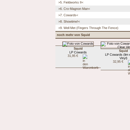
>5. Fieldworks II<
>6. Cro-Magnon Man<
>7. Cowards<
>8. Showtime!<
>9. Well Met (Fingers Through The Fence)
noch mehr von Squid
Squid
Squid
LP Cowards
LP Cowards (lim 
31,95 €
Vinyl)
32,95 €