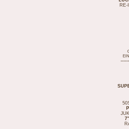
RE-
EI
-----
SUP
50
JUK
7
R