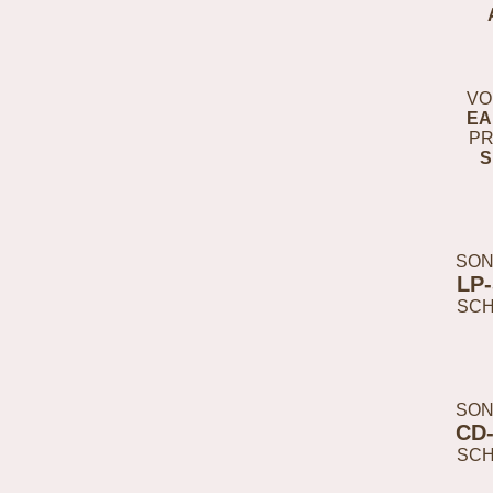
VO
EA
PR
S
SON
LP
SC
SON
CD
SC