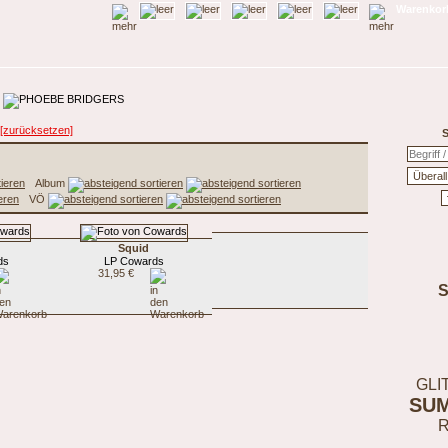
Warenkorb
[zurücksetzen]
S
Album
VÖ
Squid
ds
LP Cowards
31,95 €
GLI
SU