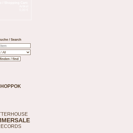
 / Shopping Cart:
Artikel
0,00 €
uche / Search
SHOPPOK
TTERHOUSE
MMERSALE
RECORDS