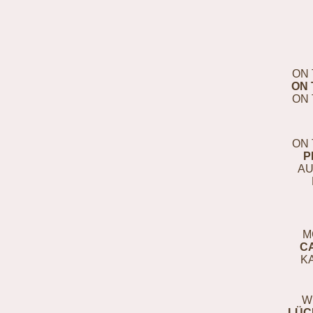
ON 
ON 
ON 
ON 
P
AU
M
C
K
W
LÜC