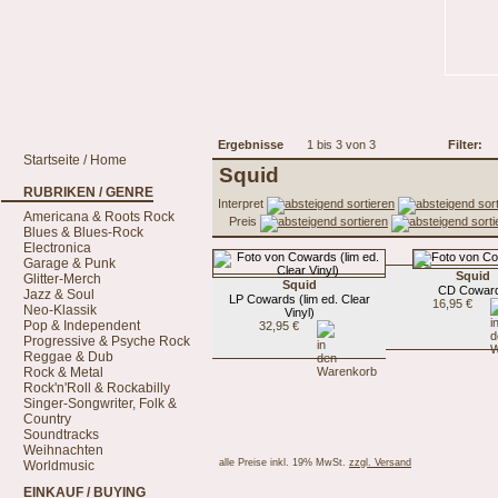
Ergebnisse
1 bis 3 von 3
Filter:
Startseite / Home
Squid
RUBRIKEN / GENRE
Interpret
Americana & Roots Rock
Preis
Blues & Blues-Rock
Electronica
Garage & Punk
Squid
Glitter-Merch
Squid
CD Cowar
Jazz & Soul
LP Cowards (lim ed. Clear
16,95 €
Neo-Klassik
Vinyl)
Pop & Independent
32,95 €
Progressive & Psyche Rock
Reggae & Dub
Rock & Metal
Rock'n'Roll & Rockabilly
Singer-Songwriter, Folk &
Country
Soundtracks
Weihnachten
alle Preise inkl. 19% MwSt.
zzgl. Versand
Worldmusic
EINKAUF / BUYING