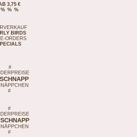
AB 3,75 €
% % %
RVERKAUF
RLY BIRDS
E-ORDERS
PECIALS
#
DERPREISE
-SCHNAPP
HNÄPPCHEN
#
#
DERPREISE
-SCHNAPP
HNÄPPCHEN
#