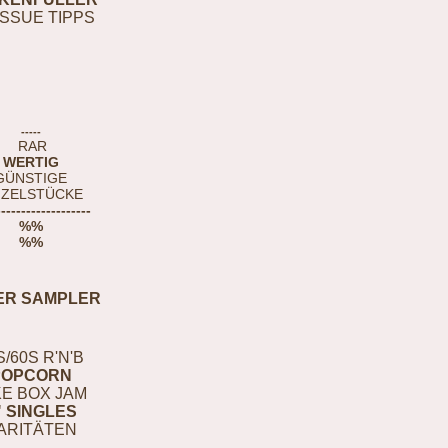
ISSUE TIPPS
-----
RAR
WERTIG
GÜNSTIGE
NZELSTÜCKE
-------------------
%%
%%
ER SAMPLER
S/60S R'N'B
POPCORN
E BOX JAM
" SINGLES
ARITÄTEN