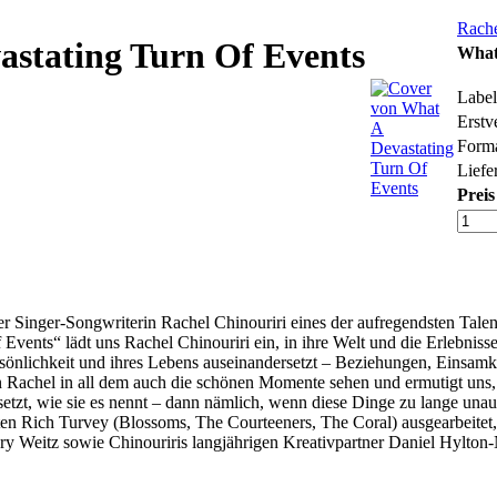
Rache
astating Turn Of Events
What
Label
Erstv
Form
Liefer
Preis
er Singer-Songwriterin Rachel Chinouriri eines der aufregendsten Talen
vents“ lädt uns Rachel Chinouriri ein, in ihre Welt und die Erlebnisse e
rsönlichkeit und ihres Lebens auseinandersetzt – Beziehungen, Einsamke
 Rachel in all dem auch die schönen Momente sehen und ermutigt uns, 
t, wie sie es nennt – dann nämlich, wenn diese Dinge zu lange unaus
en Rich Turvey (Blossoms, The Courteeners, The Coral) ausgearbeit
y Weitz sowie Chinouriris langjährigen Kreativpartner Daniel Hylto