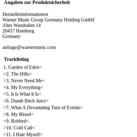
Angaben zur Produktsicherheit
Herstellerinformationen
Warner Music Group Germany Holding GmbH
Alter Wandrahm 14
20457 Hamburg
Germany
anfrage@warnermusic.com
Tracklisting
1. Garden of Eden<
>2. The Hills<
>3. Never Need Me<
>4. My Everything<
>5. It Is What It Is<
>6. Dumb Bitch Juice<
>7. What A Devastating Turn of Events<
>8. My Blood<
>9. Robbed<
>10. Cold Call<
>11. I Hate Myself<