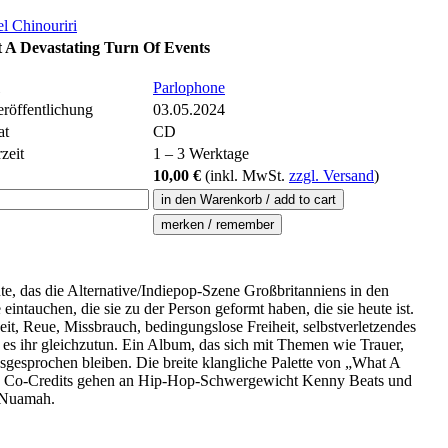
l Chinouriri
 A Devastating Turn Of Events
Parlophone
eröffentlichung
03.05.2024
at
CD
zeit
1 – 3 Werktage
10,00 €
(inkl.
MwSt.
zzgl. Versand
)
te, das die Alternative/Indiepop-Szene Großbritanniens in den
intauchen, die sie zu der Person geformt haben, die sie heute ist.
it, Reue, Missbrauch, bedingungslose Freiheit, selbstverletzendes
es ihr gleichzutun. Ein Album, das sich mit Themen wie Trauer,
gesprochen bleiben. Die breite klangliche Palette von „What A
et, Co-Credits gehen an Hip-Hop-Schwergewicht Kenny Beats und
n-Nuamah.