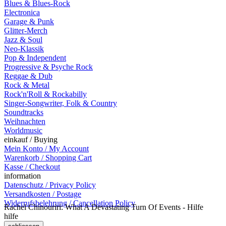
Blues & Blues-Rock
Electronica
Garage & Punk
Glitter-Merch
Jazz & Soul
Neo-Klassik
Pop & Independent
Progressive & Psyche Rock
Reggae & Dub
Rock & Metal
Rock'n'Roll & Rockabilly
Singer-Songwriter, Folk & Country
Soundtracks
Weihnachten
Worldmusic
einkauf / Buying
Mein Konto / My Account
Warenkorb / Shopping Cart
Kasse / Checkout
information
Datenschutz / Privacy Policy
Versandkosten / Postage
Widerrufsbelehrung / Cancellation Policy
Rachel Chinouriri: What A Devastating Turn Of Events - Hilfe
hilfe