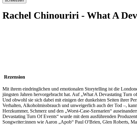
Rachel Chinouriri - What A Dev
Rezension
Mit ihrem eindringlichen und emotionalen Storytelling ist die London
jüngsten Jahren hervorgebracht hat. Auf „What A Devastating Turn of E
Und obwohl sie sich dabei mit einigen der dunkelsten Seiten ihrer Pe
Verhalten, Alkoholmissbrauch und unweigerlich auch der Tod –, kann
Herzkummer, Schmerz und den „Worst-Case-Szenarien“ auseinandersetz
Devastating Turn Of Events“ wurde mit dem ausführenden Produzent
Songwriter:innen wie Aaron „Apob“ Paul O'Brien, Glen Roberts, Mar