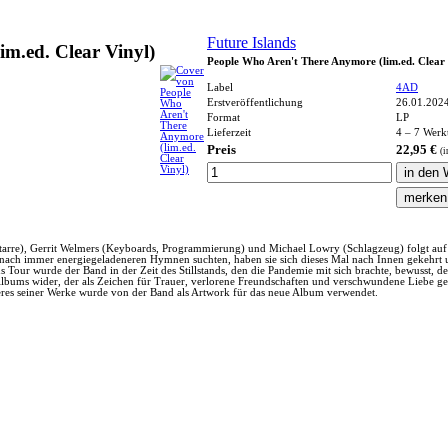
Future Islands
im.ed. Clear Vinyl)
People Who Aren't There Anymore (lim.ed. Clear 
Label
4AD
Erstveröffentlichung
26.01.202
Format
LP
Lieferzeit
4 – 7 Werk
Preis
22,95 €
(i
tarre), Gerrit Welmers (Keyboards, Programmierung) und Michael Lowry (Schlagzeug) folgt auf da
 nach immer energiegeladeneren Hymnen suchten, haben sie sich dieses Mal nach Innen gekehrt und
 Tour wurde der Band in der Zeit des Stillstands, den die Pandemie mit sich brachte, bewusst, 
es Albums wider, der als Zeichen für Trauer, verlorene Freundschaften und verschwundene Liebe 
teres seiner Werke wurde von der Band als Artwork für das neue Album verwendet.