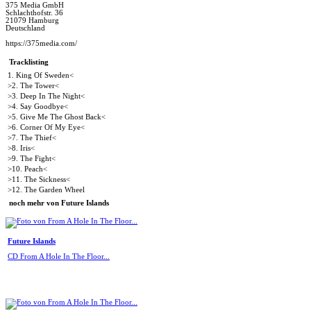
375 Media GmbH
Schlachthofstr. 36
21079 Hamburg
Deutschland
https://375media.com/
Tracklisting
1. King Of Sweden<
>2. The Tower<
>3. Deep In The Night<
>4. Say Goodbye<
>5. Give Me The Ghost Back<
>6. Corner Of My Eye<
>7. The Thief<
>8. Iris<
>9. The Fight<
>10. Peach<
>11. The Sickness<
>12. The Garden Wheel
noch mehr von Future Islands
Future Islands
CD From A Hole In The Floor...