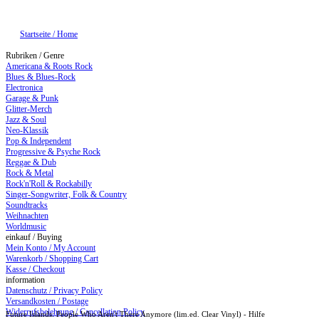
Startseite / Home
Rubriken / Genre
Americana & Roots Rock
Blues & Blues-Rock
Electronica
Garage & Punk
Glitter-Merch
Jazz & Soul
Neo-Klassik
Pop & Independent
Progressive & Psyche Rock
Reggae & Dub
Rock & Metal
Rock'n'Roll & Rockabilly
Singer-Songwriter, Folk & Country
Soundtracks
Weihnachten
Worldmusic
einkauf / Buying
Mein Konto / My Account
Warenkorb / Shopping Cart
Kasse / Checkout
information
Datenschutz / Privacy Policy
Versandkosten / Postage
Widerrufsbelehrung / Cancellation Policy
Future Islands: People Who Aren't There Anymore (lim.ed. Clear Vinyl) - Hilfe