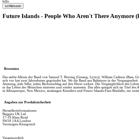
hilfe
Future Islands - People Who Aren't There Anymore (l
Rezension
Das siebte Album der Band von Samuel T. Herring (Gesang, Lyrics), William Cashion (Bass, Gi
sich vor fast zwei Jahrzehnten gegründet hat. Wo die Band aus Baltimore in der Vergangenheit
Atemzug, jede Silbe, jeden Beckenschlag auf den Hörer wirken. Die Vergänglichkeit des Lebens
in das Leben der Menschen eintreten und wieder austreten. Das alles spiegelt sich im Titel d
in Albuquerque, New Mexico, ansässigen Künstlers und Future Islands-Fans Beedallo; ein wei
Angaben zur Produktsicherheit
Herstellerinformationen
Beggars UK Ltd.
17-19 Alma Road
SW18 1AA London
Vereinigtes Königreich
Verantwortlich