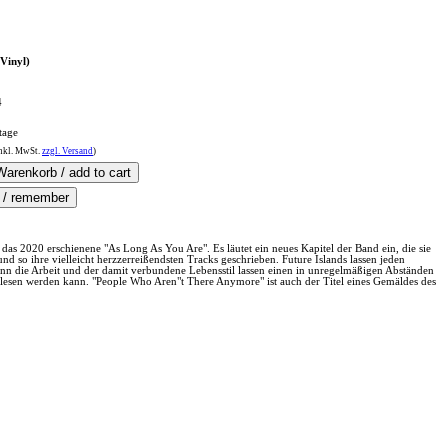
Vinyl)
4
tage
nkl.
MwSt.
zzgl. Versand
)
s 2020 erschienene "As Long As You Are". Es läutet ein neues Kapitel der Band ein, die sie
 so ihre vielleicht herzzerreißendsten Tracks geschrieben. Future Islands lassen jeden
denn die Arbeit und der damit verbundene Lebensstil lassen einen in unregelmäßigen Abständen
gelesen werden kann. "People Who Aren"t There Anymore" ist auch der Titel eines Gemäldes des