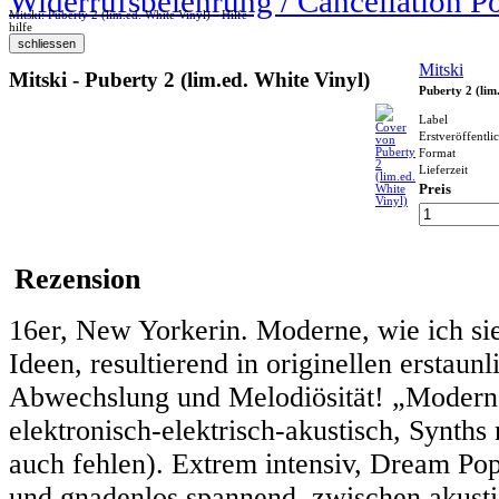
Widerrufsbelehrung / Cancellation P
Mitski: Puberty 2 (lim.ed. White Vinyl) - Hilfe
hilfe
Mitski
Mitski - Puberty 2 (lim.ed. White Vinyl)
Puberty 2 (lim
Label
Erstveröffentli
Format
Lieferzeit
Preis
Rezension
16er, New Yorkerin. Moderne, wie ich sie
Ideen, resultierend in originellen erstaun
Abwechslung und Melodiösität! „Modern P
elektronisch-elektrisch-akustisch, Synths
auch fehlen). Extrem intensiv, Dream Pop
und gnadenlos spannend, zwischen akusti