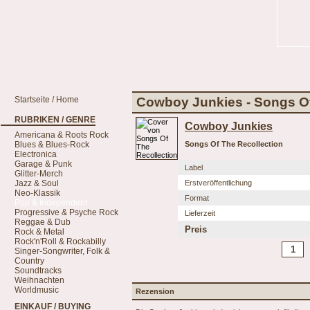
Startseite / Home
Cowboy Junkies - Songs Of
RUBRIKEN / GENRE
Cowboy Junkies
Americana & Roots Rock
Blues & Blues-Rock
Songs Of The Recollection
Electronica
Garage & Punk
Label
Glitter-Merch
Jazz & Soul
Erstveröffentlichung
Neo-Klassik
Format
Pop & Independent
Progressive & Psyche Rock
Lieferzeit
Reggae & Dub
Preis
Rock & Metal
Rock'n'Roll & Rockabilly
Singer-Songwriter, Folk &
Country
Soundtracks
Weihnachten
Worldmusic
Rezension
EINKAUF / BUYING