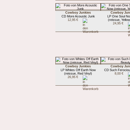
Cowboy Junkies
Cowboy Jun
CD More Acoustic Junk
LP One Soul N
12,95 €
(reissue, Yellow
24,95 €
Cowboy Junkies
Cowboy Jun
LP Whites Off Earth Now
CD Such Ferociou
(reissue, Red Vinyl)
8,00 €
26,95 €