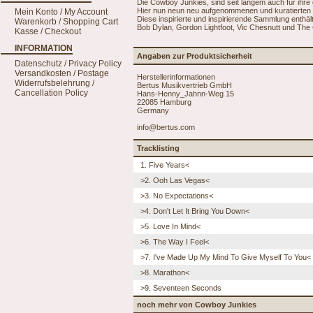
Die Cowboy Junkies, sind seit langem auch für ihr
Hier nun neun neu aufgenommenen und kuratierten 
Mein Konto / My Account
Diese inspirierte und inspirierende Sammlung enthäl
Warenkorb / Shopping Cart
Bob Dylan, Gordon Lightfoot, Vic Chesnutt und The
Kasse / Checkout
INFORMATION
Angaben zur Produktsicherheit
Datenschutz / Privacy Policy
Versandkosten / Postage
Herstellerinformationen
Widerrufsbelehrung /
Bertus Musikvertrieb GmbH
Cancellation Policy
Hans-Henny_Jahnn-Weg 15
22085 Hamburg
Germany
info@bertus.com
Tracklisting
1. Five Years<
>2. Ooh Las Vegas<
>3. No Expectations<
>4. Don't Let It Bring You Down<
>5. Love In Mind<
>6. The Way I Feel<
>7. I've Made Up My Mind To Give Myself To You<
>8. Marathon<
>9. Seventeen Seconds
noch mehr von Cowboy Junkies