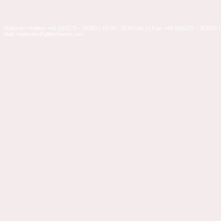
Mailorder-Hotline: +49 (0)5273 – 36360 ( 10:00 - 15:00 Uhr ) | Fax: +49 (0)5273 – 363637 |
Mail: mailorder@glitterhouse.com