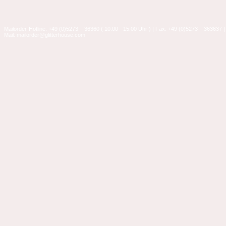
Mailorder-Hotline: +49 (0)5273 – 36360 ( 10:00 - 15:00 Uhr ) | Fax: +49 (0)5273 – 363637 |
Mail: mailorder@glitterhouse.com