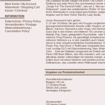
Die D'addario Brüder klingen mit ihrem The Lemon T
Einflüsse aus jeder Rock-Ära und beweisen immer w
Mein Konto / My Account
„Songs For The General Public“, das am 1. Mai via
Warenkorb / Shopping Cart
Hollywood“, sowie des ambitionierten 2018er 15-S
Kasse / Checkout
ihrem Heimstudio in Long Island geschrieben, aufge
Angeles und im New Yorker Electric Lady Studio.
INFORMATION
Unser Rezensent hat's gehört:
Datenschutz / Privacy Policy
3. LP der US-Band, die gern mit Foxygen verglichen
Versandkosten / Postage
gesangsstarken/betonten Sounds voller Opulenz und 
Widerrufsbelehrung /
Bläser, mal kurz Harmonica oder Orgel, und Harmon
Cancellation Policy
Ganz klar in den frühen und mittleren 70s verortet 
Melodic Pop, Glam, gelegentlich Psychedelic- oder 
stärkere Prog-Präsenz mit (gemäßigt) komplexeren 
näherem Hinhören v.a. in den (natürlich auch Vokal-
davon in eher unwahrscheinlichen Kombinationen. 
Power Pop, Neo-Rock´n´Roll/Guitar-Gegniedel hinzu.
Loaf, rockige ELO mit Gitarrenbetonung, Marc Bolan
John… Zwei der Balladen (insgesamt ein Drittel) wirk
Parks trifft Brian Wilson, also 60s-orientiert, sehr
allerdings wieder vollmundiger bis beinahe noisig!)
freilich auch mit einem härteren und dunklen kurzen
Delikatessen, das zuweilen einen Höllenspaß macht
Angaben zur Produktsicherheit
Herstellerinformationen
Beggars UK Ltd.
17-19 Alma Road
SW18 1AA London
Vereinigtes Königreich
Verantwortlich
375 Media GmbH