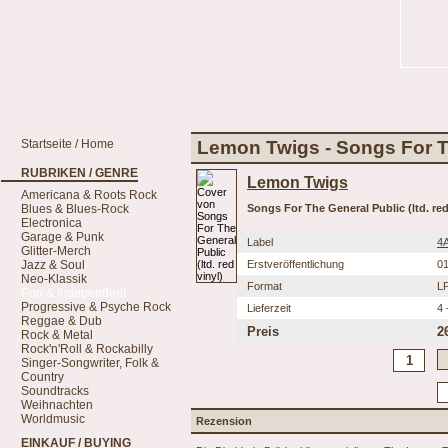
Startseite / Home
Lemon Twigs - Songs For The
RUBRIKEN / GENRE
Lemon Twigs
Americana & Roots Rock
Blues & Blues-Rock
Songs For The General Public (ltd. red
Electronica
Garage & Punk
Label
4
Glitter-Merch
Jazz & Soul
Erstveröffentlichung
01
Neo-Klassik
Format
L
Pop & Independent
Progressive & Psyche Rock
Lieferzeit
4 
Reggae & Dub
Preis
2
Rock & Metal
Rock'n'Roll & Rockabilly
Singer-Songwriter, Folk &
Country
Soundtracks
Weihnachten
Worldmusic
Rezension
EINKAUF / BUYING