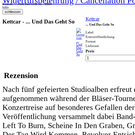
Widerrufsbelehrung / Cancellation P
Kettcar: ... Und Das Geht So - Hilfe
hilfe
Kettcar
Kettcar - ... Und Das Geht So
... Und Das Geht So
Label
Erstveröffentlichung
Format
Lieferzeit
Preis
Rezension
Nach fünf gefeierten Studioalben erfreu
aufgenommen während der Bläser-Tournee,
Konzertreise auf besonderes Gefallen der
Veröffentlichung versammelt dabei Band
Left To Burn, Scheine In Den Graben, Gr
Der Tag Wird Kommen, Revolver Entsiche