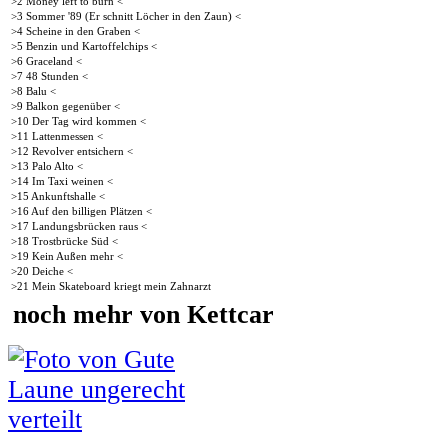
>2 Money left to burn <
>3 Sommer '89 (Er schnitt Löcher in den Zaun) <
>4 Scheine in den Graben <
>5 Benzin und Kartoffelchips <
>6 Graceland <
>7 48 Stunden <
>8 Balu <
>9 Balkon gegenüber <
>10 Der Tag wird kommen <
>11 Lattenmessen <
>12 Revolver entsichern <
>13 Palo Alto <
>14 Im Taxi weinen <
>15 Ankunftshalle <
>16 Auf den billigen Plätzen <
>17 Landungsbrücken raus <
>18 Trostbrücke Süd <
>19 Kein Außen mehr <
>20 Deiche <
>21 Mein Skateboard kriegt mein Zahnarzt
noch mehr von Kettcar