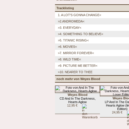
Tracklisting
1. A LOT'S GONNA CHANGE<
>2.ANDROMEDA<
>3. EVERYDAY<
>4. SOMETHING TO BELIEVE<
>5. TITANIC RISING<
>6. MOVIES<
>7. MIRROR FOREVER<
>8. WILD TIME<
>9. PICTURE ME BETTER<
>10. NEARER TO THEE
noch mehr von Weyes Blood
Weyes Blood
Weyes Blo
CD And In The Darkness,
Hearts Aglow
LP And In The D
12,95 €
Hearts Aglow (li
Edition)
24,95 €