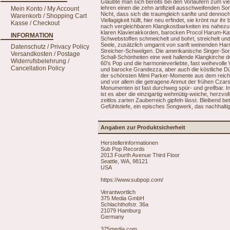
Glaubte man sich bereits bei den Vorläufern zum vi
lehren einen die zehn artifiziell ausschweifenden
Mein Konto / My Account
Nicht, dass sich die traumgleich sanfte und dennoch
Warenkorb / Shopping Cart
Viellagigkeit hüllt, hier neu erfindet, sie krönt nur
Kasse / Checkout
nach vergleichbaren Klangkostbarkeiten ins nahezu V
klaren Klavierakkorden, barocken Procol Harum-Ka
INFORMATION
Schwebstoffen schmeichelt und bohrt, streichelt u
Seele, zusätzlich umgarnt von sanft weinenden Har
Datenschutz / Privacy Policy
Streicher-Schwelgen. Die amerikanische Singer-Song
Versandkosten / Postage
Schall-Schönheiten eine weit hallende Klangkirche 
Widerrufsbelehrung /
60's Pop und die harmonieverliebte, fast weihevol
Cancellation Policy
und barocke Grandezza, aber auch die köstliche Dü
der schönsten Mimi Parker-Momente aus dem reiche
und vor allem die getragene Anmut der frühen Czar
Monumenten ist fast durchweg spür- und greifbar. In 
ist es aber die einzigartig wehmütig-weiche, herzv
zeitlos zarten Zauberreich gipfeln lässt. Bleibend bet
Gefühlstiefe, ein episches Songwerk, das nachhalti
Angaben zur Produktsicherheit
Herstellerinformationen
Sub Pop Records
2013 Fourth Avenue Third Floor
Seattle, WA, 98121
USA
https://www.subpop.com/
Verantwortlich
375 Media GmbH
Schlachthofstr. 36a
21079 Hamburg
Germany
375media.com