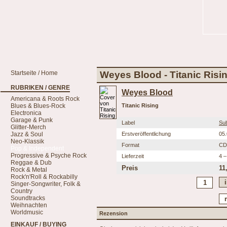
Startseite / Home
Weyes Blood - Titanic Risi
RUBRIKEN / GENRE
Weyes Blood
Americana & Roots Rock
Blues & Blues-Rock
Titanic Rising
Electronica
Garage & Punk
Label
Su
Glitter-Merch
Jazz & Soul
Erstveröffentlichung
05
Neo-Klassik
Format
CD
Pop & Independent
Progressive & Psyche Rock
Lieferzeit
4 –
Reggae & Dub
Preis
11
Rock & Metal
Rock'n'Roll & Rockabilly
Singer-Songwriter, Folk &
Country
Soundtracks
Weihnachten
Worldmusic
Rezension
EINKAUF / BUYING