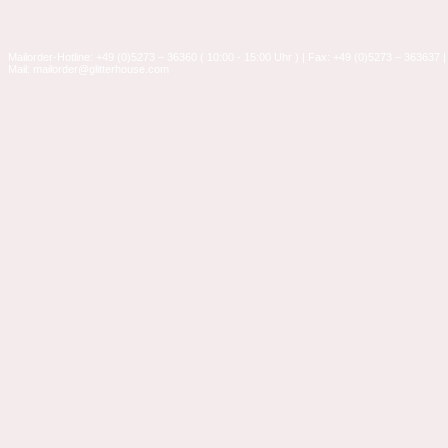
Mailorder-Hotline: +49 (0)5273 – 36360 ( 10:00 - 15:00 Uhr ) | Fax: +49 (0)5273 – 363637 |
Mail: mailorder@glitterhouse.com