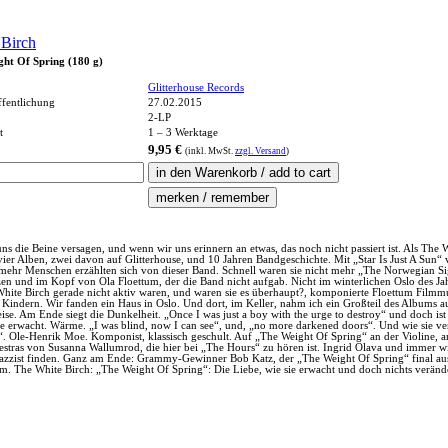
 Birch
ght Of Spring (180 g)
Glitterhouse Records
ffentlichung
27.02.2015
2-LP
t
1 – 3 Werktage
9,95 €
(inkl.
MwSt.
zzgl. Versand
)
s die Beine versagen, und wenn wir uns erinnern an etwas, das noch nicht passiert ist. Als The W
 Alben, zwei davon auf Glitterhouse, und 10 Jahren Bandgeschichte. Mit „Star Is Just A Sun“ 
 mehr Menschen erzählten sich von dieser Band. Schnell waren sie nicht mehr „The Norwegian S
zen und im Kopf von Ola Floettum, der die Band nicht aufgab. Nicht im winterlichen Oslo des 
te Birch gerade nicht aktiv waren, und waren sie es überhaupt?, komponierte Floettum Filmmusi
Kindern. Wir fanden ein Haus in Oslo. Und dort, im Keller, nahm ich ein Großteil des Albums au
e. Am Ende siegt die Dunkelheit. „Once I was just a boy with the urge to destroy“ und doch ist d
 sie erwacht. Wärme. „I was blind, now I can see“, und, „no more darkened doors“. Und wie sie ve
h“. Ole-Henrik Moe. Komponist, klassisch geschult. Auf „The Weight Of Spring“ an der Violine, 
s von Susanna Wallumrod, die hier bei „The Hours“ zu hören ist. Ingrid Olava und immer wiede
azzist finden. Ganz am Ende: Grammy-Gewinner Bob Katz, der „The Weight Of Spring“ final au
m. The White Birch: „The Weight Of Spring“: Die Liebe, wie sie erwacht und doch nichts verände