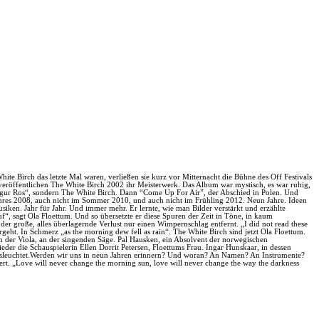
hite Birch das letzte Mal waren, verließen sie kurz vor Mitternacht die Bühne des Off Festivals
veröffentlichen The White Birch 2002 ihr Meisterwerk. Das Album war mystisch, es war ruhig,
igur Ros“, sondern The White Birch. Dann “Come Up For Air”, der Abschied in Polen. Und
Jahres 2008, auch nicht im Sommer 2010, und auch nicht im Frühling 2012. Neun Jahre. Ideen
ken. Jahr für Jahr. Und immer mehr. Er lernte, wie man Bilder verstärkt und erzählte
f“, sagt Ola Floettum. Und so übersetzte er diese Spuren der Zeit in Töne, in kaum
er große, alles überlagernde Verlust nur einen Wimpernschlag entfernt. „I did not read these
rgeht. In Schmerz „as the morning dew fell as rain“. The White Birch sind jetzt Ola Floettum.
an der Viola, an der singenden Säge. Pal Hausken, ein Absolvent der norwegischen
r die Schauspielerin Ellen Dorrit Petersen, Floettums Frau. Ingar Hunskaar, in dessen
sleuchtet.Werden wir uns in neun Jahren erinnern? Und woran? An Namen? An Instrumente?
rt. „Love will never change the morning sun, love will never change the way the darkness