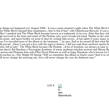
ber things not happened yet. August 2006 - It was a warm summer's night when The White Birch lef
The White Birch released their masterpiece „Star Is Just A Sun“ with Glitterhouse Records. It wa
ur Ros“ vanished and The White Birch became known as a trademark of ist own. After that they r
 survived in the heart and mind of Ola Flottum who won't forsake his band. Neither in the wintr
his music, and spent further on most of time by writing film scores. „It has taken 9 years, ma
were I've recorded most of the album in the basement. “, he says. And so he turned all that what 
prevail. „Once I was just a boy with the urge to destroy. I did not read these newborn sparks thr
dew fell as rain“. The White Birch became Ola Flottum. „A lot of freedom, not always so easy to 
de him there's Pal Hausken a Norwegian Academy of music graduate (rhythm section) and Moren 
nd actress and Flottums dear wife Ellen Dorrit Petersen as well as Ingar Hunskaar who's known fo
inal touches on „The Weight Of Spring“.Will we remember this album in future years? And if so w
ll never change the morning sun, love will never change the way the darkness runs.“
4,95 €