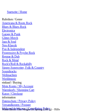
Startseite / Home
Rubriken / Genre
Americana & Roots Rock
Blues & Blues-Rock
Electronica
Garage & Punk
Glitter-Merch
Jazz & Soul
Neo-Klassik
Pop & Independent
Progressive & Psyche Rock
Reggae & Dub
Rock & Metal
Rock'n'Roll & Rockabilly
Singer-Songwriter, Folk & Country
Soundtracks
Weihnachten
Worldmusic
einkauf / Buying
Mein Konto / My Account
Warenkorb / Shopping Cart
Kasse / Checkout
information
Datenschutz / Privacy Policy
Versandkosten / Postage
Widerrufsbelehrung / Cancellation Policy
White Birch: The Weight Of Spring (180 g) - Hilfe