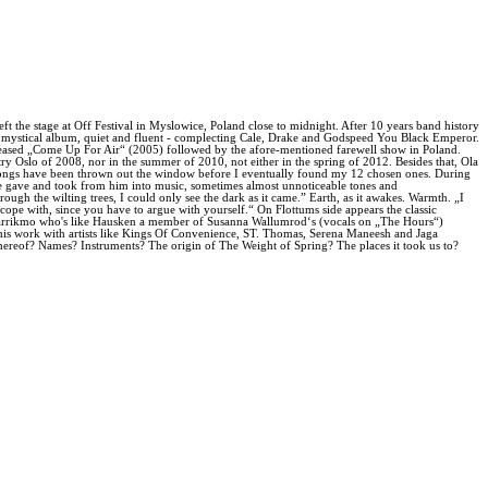
t the stage at Off Festival in Myslowice, Poland close to midnight. After 10 years band history
s a mystical album, quiet and fluent - complecting Cale, Drake and Godspeed You Black Emperor.
eleased „Come Up For Air“ (2005) followed by the afore-mentioned farewell show in Poland.
y Oslo of 2008, nor in the summer of 2010, not either in the spring of 2012. Besides that, Ola
ny songs have been thrown out the window before I eventually found my 12 chosen ones. During
life gave and took from him into music, sometimes almost unnoticeable tones and
ough the wilting trees, I could only see the dark as it came.” Earth, as it awakes. Warmth. „I
cope with, since you have to argue with yourself.“ On Flottums side appears the classic
Barrikmo who's like Hausken a member of Susanna Wallumrod‘s (vocals on „The Hours“)
r his work with artists like Kings Of Convenience, ST. Thomas, Serena Maneesh and Jaga
hereof? Names? Instruments? The origin of The Weight of Spring? The places it took us to?