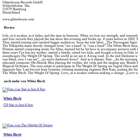
Glitterhouse Records GmbH
Schlachthofstr. 36a
21079 Hamburg
Deutschland
www.glitterhouse.com
Review
Life, as it awakes, as it fades, and the time in between. When we lose our strength, and remem
and four records they played the last show this evening and broke up. 4 years before in 2002 
They started touring and reached bigger audiences. Soon the trite label, „The Norwegian Sig
The Wikipedia status shortly changed from “are a band” to “was a band”.The White Birch though
Flottum started composing music for films, learned bit by bit how to accompany pictures with 
these years I've lost my mother, started a family, raised two kids, and bought a house in Oslo 
soundscapes.The Weight Of Spring. The world as we see it. A long road. In the end Darkness will 
was blind, now I can see“, „no more darkened doors“. And as it elapses. Pain. „As the morning 
educated composer Ole-Henrik Moe playing the violine, the viola and the singing saw. Besi
Magical Orchestra. The next artists to participate in The Weight Of Spring are Ingrid Olava a
Jagazzist fine. Last but not least Grammy winning mastering engineer Bob Katz, putting the f
The White Birch: The Weight Of Spring: Love, as it awakes without making a change. „Love wi
noch mehr von White Birch
White Birch
CD Star is Just A Sun
White Birch