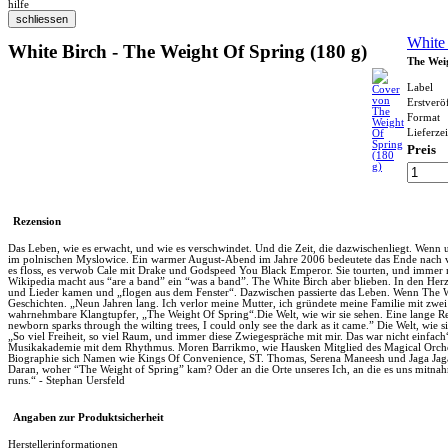
hilfe
White
White Birch - The Weight Of Spring (180 g)
The Wei
Label
Erstverö
Format
Lieferzei
Preis
Rezension
Das Leben, wie es erwacht, und wie es verschwindet. Und die Zeit, die dazwischenliegt. Wenn un
im polnischen Myslowice. Ein warmer August-Abend im Jahre 2006 bedeutete das Ende nach vier
es floss, es verwob Cale mit Drake und Godspeed You Black Emperor. Sie tourten, und immer
Wikipedia macht aus “are a band” ein “was a band”. The White Birch aber blieben. In den Her
und Lieder kamen und „flogen aus dem Fenster“. Dazwischen passierte das Leben. Wenn The Whi
Geschichten. „Neun Jahren lang. Ich verlor meine Mutter, ich gründete meine Familie mit zwei 
wahrnehmbare Klangtupfer, „The Weight Of Spring“.Die Welt, wie wir sie sehen. Eine lange Reis
newborn sparks through the wilting trees, I could only see the dark as it came.” Die Welt, wie
„So viel Freiheit, so viel Raum, und immer diese Zwiegespräche mit mir. Das war nicht einfac
Musikakademie mit dem Rhythmus. Moren Barrikmo, wie Hausken Mitglied des Magical Orchestra
Biographie sich Namen wie Kings Of Convenience, ST. Thomas, Serena Maneesh und Jaga Jag
Daran, woher “The Weight of Spring” kam? Oder an die Orte unseres Ich, an die es uns mitnah
runs.“ - Stephan Uersfeld
Angaben zur Produktsicherheit
Herstellerinformationen