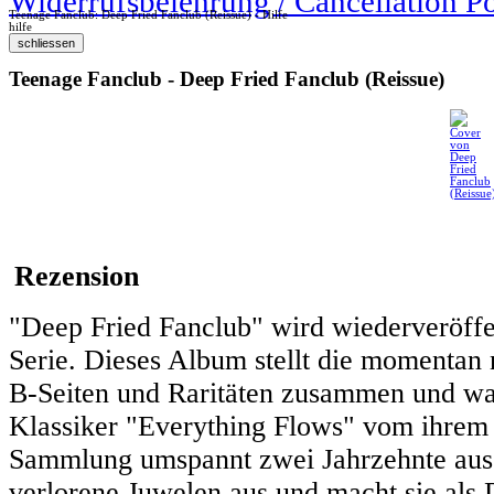
Widerrufsbelehrung / Cancellation P
Teenage Fanclub: Deep Fried Fanclub (Reissue) - Hilfe
hilfe
Teenage Fanclub - Deep Fried Fanclub (Reissue)
Rezension
"Deep Fried Fanclub" wird wiederveröffen
Serie. Dieses Album stellt die moment
B-Seiten und Raritäten zusammen und war
Klassiker "Everything Flows" vom ihrem 
Sammlung umspannt zwei Jahrzehnte au
verlorene Juwelen aus und macht sie als 