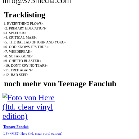
info@375media.com
Tracklisting
1. EVERYTHING FLOWS<
>2. PRIMARY EDUCATION<
>3. SPEEDER<
>4. CRITICAL MASS<
>5. THE BALLAD OF JOHN AND YOKO<
>6. GOD KNOWS IT'S TRUE<
>7. WEEDBREAK<
>8. SO FAR GONE<
>9. GHETTO BLASTER<
>10. DON'T CRY NO TEARS<
>11. FREE AGAIN<
>12. BAD SEED
noch mehr von Teenage Fanclub
Teenage Fanclub
LP (+MP3) Here (ltd. clear vinyl edition)