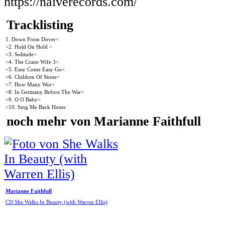
https://naiverecords.com/
Tracklisting
1. Down From Dover<
>2. Hold On Hold <
>3. Solitude<
>4. The Crane Wife 3<
>5. Easy Come Easy Go<
>6. Children Of Stone<
>7. How Many Wor<
>8. In Germany Before The War<
>9. O O Baby<
>10. Sing Me Back Home
noch mehr von Marianne Faithfull
Marianne Faithfull
CD She Walks In Beauty (with Warren Ellis)