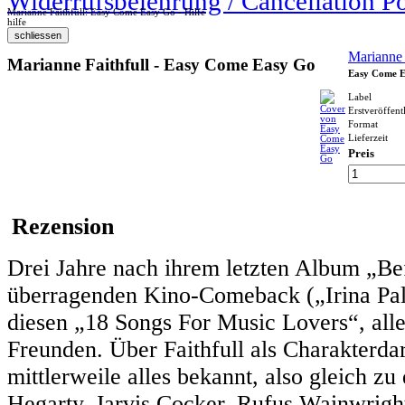
Widerrufsbelehrung / Cancellation P
Marianne Faithfull: Easy Come Easy Go - Hilfe
hilfe
Marianne 
Marianne Faithfull - Easy Come Easy Go
Easy Come 
Label
Erstveröffent
Format
Lieferzeit
Preis
Rezension
Drei Jahre nach ihrem letzten Album „Be
überragenden Kino-Comeback („Irina Pal
diesen „18 Songs For Music Lovers“, all
Freunden. Über Faithfull als Charakterdar
mittlerweile alles bekannt, also gleich 
Hegarty, Jarvis Cocker, Rufus Wainwrig