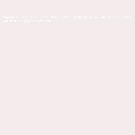
Mailorder-Hotline: +49 (0)5273 – 36360 ( 10:00 - 15:00 Uhr ) | Fax: +49 (0)5273 – 363637 |
Mail: mailorder@glitterhouse.com