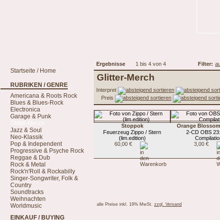
Ergebnisse
1 bis 4 von 4
Filter:
a
Startseite / Home
Glitter-Merch
RUBRIKEN / GENRE
Interpret
Americana & Roots Rock
Preis
Blues & Blues-Rock
Electronica
Garage & Punk
Glitter-Merch
Stoppok
Orange Blossom
Jazz & Soul
Feuerzeug Zippo / Stern
2-CD OBS 23
Neo-Klassik
(lim.edition)
Compilati
Pop & Independent
60,00 €
3,00 €
Progressive & Psyche Rock
Reggae & Dub
Rock & Metal
Rock'n'Roll & Rockabilly
Singer-Songwriter, Folk &
Country
Soundtracks
Weihnachten
alle Preise inkl. 19% MwSt.
zzgl. Versand
Worldmusic
EINKAUF / BUYING