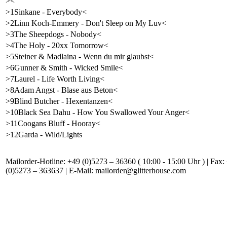
><
>1Sinkane - Everybody<
>2Linn Koch-Emmery - Don't Sleep on My Luv<
>3The Sheepdogs - Nobody<
>4The Holy - 20xx Tomorrow<
>5Steiner & Madlaina - Wenn du mir glaubst<
>6Gunner & Smith - Wicked Smile<
>7Laurel - Life Worth Living<
>8Adam Angst - Blase aus Beton<
>9Blind Butcher - Hexentanzen<
>10Black Sea Dahu - How You Swallowed Your Anger<
>11Coogans Bluff - Hooray<
>12Garda - Wild/Lights
Mailorder-Hotline: +49 (0)5273 – 36360 ( 10:00 - 15:00 Uhr ) | Fax:
(0)5273 – 363637 | E-Mail: mailorder@glitterhouse.com