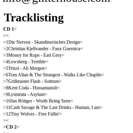
Tracklisting
CD 1
<
><
>1Die Nerven - Skandinavisches Design<
>2Christian Kjellvander - Faux Guernica<
>3Money for Rope - Earl Grey<
>4Lewsberg - Terrible<
>5Trixsi - Ab Morgen<
>6Tom Allan & The Strangest - Walks Like Chaplin<
>7Grillmaster Flash - Sottrum<
>8Kent Coda - Hussamanoli<
>9Lysistrata - Asylum<
>10Jan Röttger - Worth Being Seen<
>11Cash Savage & The Last Drinks - Human, I am<
>12Tiny Wolves - Free Fallin'<
><
>
CD 2
<