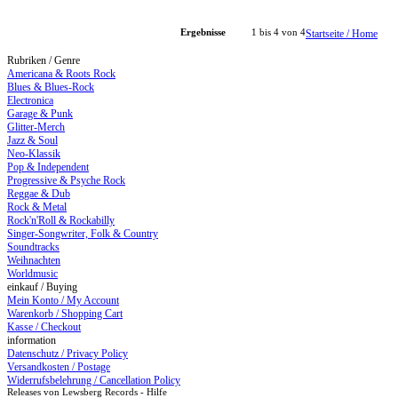
Ergebnisse
1 bis 4 von 4
Startseite / Home
Rubriken / Genre
Americana & Roots Rock
Blues & Blues-Rock
Electronica
Garage & Punk
Glitter-Merch
Jazz & Soul
Neo-Klassik
Pop & Independent
Progressive & Psyche Rock
Reggae & Dub
Rock & Metal
Rock'n'Roll & Rockabilly
Singer-Songwriter, Folk & Country
Soundtracks
Weihnachten
Worldmusic
einkauf / Buying
Mein Konto / My Account
Warenkorb / Shopping Cart
Kasse / Checkout
information
Datenschutz / Privacy Policy
Versandkosten / Postage
Widerrufsbelehrung / Cancellation Policy
Releases von Lewsberg Records - Hilfe