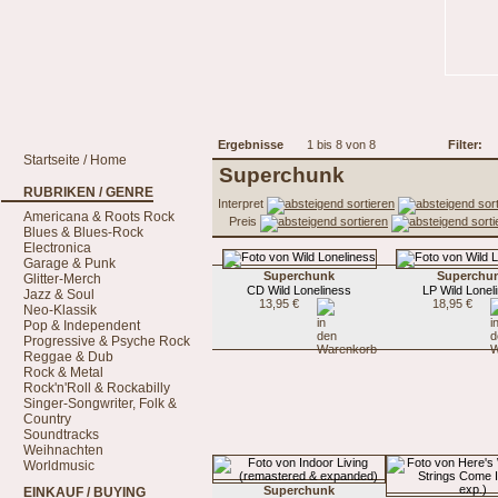
Ergebnisse
1 bis 8 von 8
Filter:
Startseite / Home
Superchunk
RUBRIKEN / GENRE
Interpret
Americana & Roots Rock
Preis
Blues & Blues-Rock
Electronica
Garage & Punk
Superchunk
Superchu
Glitter-Merch
CD Wild Loneliness
LP Wild Lonel
Jazz & Soul
13,95 €
18,95 €
Neo-Klassik
Pop & Independent
Progressive & Psyche Rock
Reggae & Dub
Rock & Metal
Rock'n'Roll & Rockabilly
Singer-Songwriter, Folk &
Country
Soundtracks
Weihnachten
Worldmusic
Superchunk
EINKAUF / BUYING