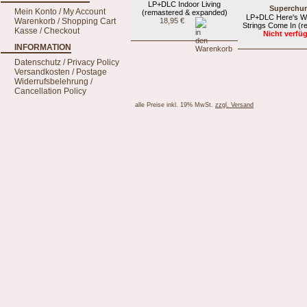
LP+DLC Indoor Living
Superchu
Mein Konto / My Account
(remastered & expanded)
LP+DLC Here's W
Warenkorb / Shopping Cart
18,95 €
Strings Come In (r
Kasse / Checkout
Nicht verfü
INFORMATION
Datenschutz / Privacy Policy
Versandkosten / Postage
Widerrufsbelehrung /
Cancellation Policy
alle Preise inkl. 19% MwSt.
zzgl. Versand