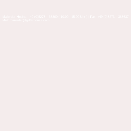
Mailorder-Hotline: +49 (0)5273 – 36360 ( 10:00 - 15:00 Uhr ) | Fax: +49 (0)5273 – 363637 |
Mail: mailorder@glitterhouse.com