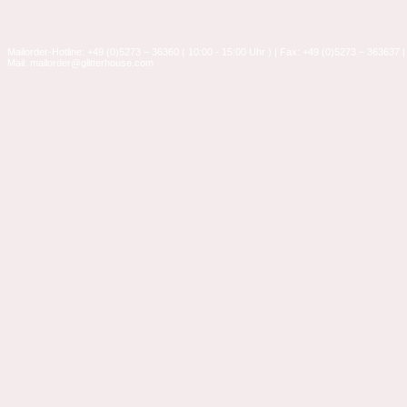
Mailorder-Hotline: +49 (0)5273 – 36360 ( 10:00 - 15:00 Uhr ) | Fax: +49 (0)5273 – 363637 |
Mail: mailorder@glitterhouse.com