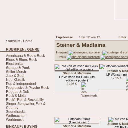
Ergebnisse
1 bis 12 von 12
Filter:
Startseite / Home
Steiner & Madlaina
RUBRIKEN / GENRE
Interpret
Americana & Roots Rock
Preis
Blues & Blues-Rock
Electronica
Garage & Punk
Steiner & Mad
Glitter-Merch
Steiner & Madlaina
LP Wünsch mir
Jazz & Soul
LP Wünsch mir Glück (ltd
17,95 €
Neo-Klassik
edition + poster)
Pop & Independent
21,95 €
Progressive & Psyche Rock
Reggae & Dub
Rock & Metal
Rock'n'Roll & Rockabilly
Singer-Songwriter, Folk &
Country
Soundtracks
Weihnachten
Worldmusic
Steiner & Mad
Steiner & Madlaina
EINKAUF / BUYING
CD Risik