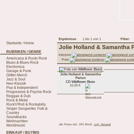
Ergebnisse
1 bis 1 von 1
Filter:
Startseite / Home
Jolie Holland & Samantha 
RUBRIKEN / GENRE
Interpret
Americana & Roots Rock
Preis
Blues & Blues-Rock
Electronica
Garage & Punk
Jolie Holland & Samantha
Glitter-Merch
Parton
Jazz & Soul
CD Wildflower Blues
Neo-Klassik
10,00 €
Pop & Independent
Progressive & Psyche Rock
Reggae & Dub
Rock & Metal
Rock'n'Roll & Rockabilly
Singer-Songwriter, Folk &
Country
Soundtracks
Weihnachten
alle Preise inkl. 19% MwSt.
zzgl. Versand
Worldmusic
EINKAUF / BUYING