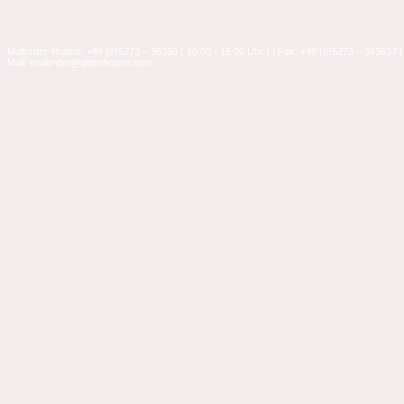
Mailorder-Hotline: +49 (0)5273 – 36360 ( 10:00 - 15:00 Uhr ) | Fax: +49 (0)5273 – 363637 |
Mail: mailorder@glitterhouse.com