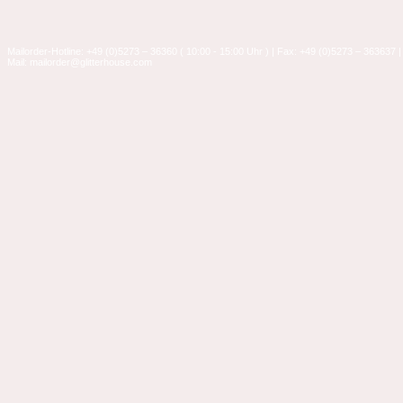
Mailorder-Hotline: +49 (0)5273 – 36360 ( 10:00 - 15:00 Uhr ) | Fax: +49 (0)5273 – 363637 |
Mail: mailorder@glitterhouse.com