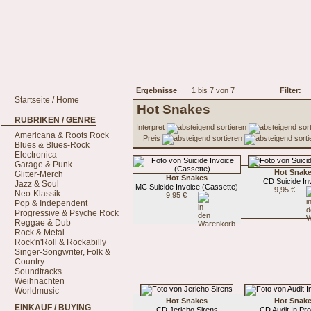
Ergebnisse
1 bis 7 von 7
Filter:
Startseite / Home
Hot Snakes
RUBRIKEN / GENRE
Interpret
Americana & Roots Rock
Preis
Blues & Blues-Rock
Electronica
Garage & Punk
Hot Snak
Glitter-Merch
Hot Snakes
CD Suicide In
Jazz & Soul
MC Suicide Invoice (Cassette)
9,95 €
Neo-Klassik
9,95 €
Pop & Independent
Progressive & Psyche Rock
Reggae & Dub
Rock & Metal
Rock'n'Roll & Rockabilly
Singer-Songwriter, Folk &
Country
Soundtracks
Weihnachten
Worldmusic
Hot Snakes
Hot Snak
EINKAUF / BUYING
CD Jericho Sirens
CD Audit In Pr