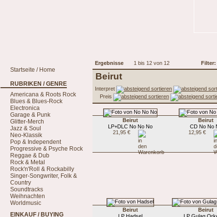
Ergebnisse
1 bis 12 von 12
Filter:
Startseite / Home
Beirut
RUBRIKEN / GENRE
Interpret
Americana & Roots Rock
Preis
Blues & Blues-Rock
Electronica
Garage & Punk
Beirut
Beirut
Glitter-Merch
LP+DLC No No No
CD No No 
Jazz & Soul
21,95 €
12,95 €
Neo-Klassik
Pop & Independent
Progressive & Psyche Rock
Reggae & Dub
Rock & Metal
Rock'n'Roll & Rockabilly
Singer-Songwriter, Folk &
Country
Soundtracks
Weihnachten
Worldmusic
Beirut
Beirut
EINKAUF / BUYING
LP Hadsel
LP Gulag Ork