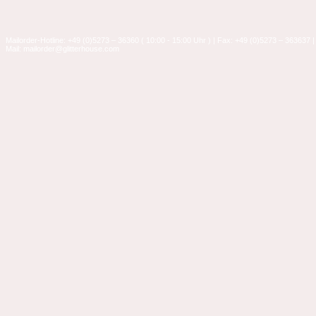
Mailorder-Hotline: +49 (0)5273 – 36360 ( 10:00 - 15:00 Uhr ) | Fax: +49 (0)5273 – 363637 |
Mail: mailorder@glitterhouse.com