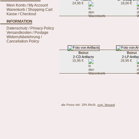
24,95 €
18,00 €
Mein Konto / My Account
Warenkorb / Shopping Cart
Kasse / Checkout
INFORMATION
Datenschutz / Privacy Policy
Versandkosten / Postage
Widerrufsbelehrung /
Cancellation Policy
Beirut
Beirut
2-CD Artifacts
2-LP Artifa
15,95 €
26,95 €
alle Preise inkl. 19% MwSt.
zzgl. Versand