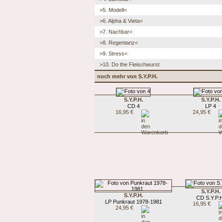
>5. Modell<
>6. Alpha & Vieta<
>7. Nachbar<
>8. Regentanz<
>9. Stress<
>10. Do the Fleischwurst
noch mehr von S.Y.P.H.
S.Y.P.H.
S.Y.P.H.
CD 4
LP 4
16,95 €
24,95 €
S.Y.P.H.
S.Y.P.H.
CD S.Y.P.
LP Punkraut 1978-1981
16,95 €
24,95 €