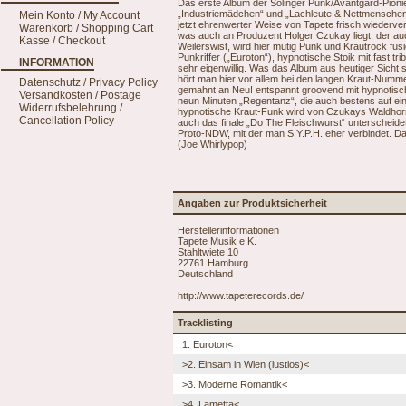
Das erste Album der Solinger Punk/Avantgard-Pioni
„Industriemädchen“ und „Lachleute & Nettmenschen“ 
Mein Konto / My Account
jetzt ehrenwerter Weise von Tapete frisch wiederverö
Warenkorb / Shopping Cart
was auch an Produzent Holger Czukay liegt, der au
Kasse / Checkout
Weilerswist, wird hier mutig Punk und Krautrock fusio
Punkriffer („Euroton“), hypnotische Stoik mit fast t
INFORMATION
sehr eigenwillig. Was das Album aus heutiger Sich
hört man hier vor allem bei den langen Kraut-Nummern
Datenschutz / Privacy Policy
gemahnt an Neu! entspannt groovend mit hypnotis
Versandkosten / Postage
neun Minuten „Regentanz“, die auch bestens auf ein
Widerrufsbelehrung /
hypnotische Kraut-Funk wird von Czukays Waldhorn
Cancellation Policy
auch das finale „Do The Fleischwurst“ unterscheide
Proto-NDW, mit der man S.Y.P.H. eher verbindet. Da
(Joe Whirlypop)
Angaben zur Produktsicherheit
Herstellerinformationen
Tapete Musik e.K.
Stahltwiete 10
22761 Hamburg
Deutschland
http://www.tapeterecords.de/
Tracklisting
1. Euroton<
>2. Einsam in Wien (lustlos)<
>3. Moderne Romantik<
>4. Lametta<