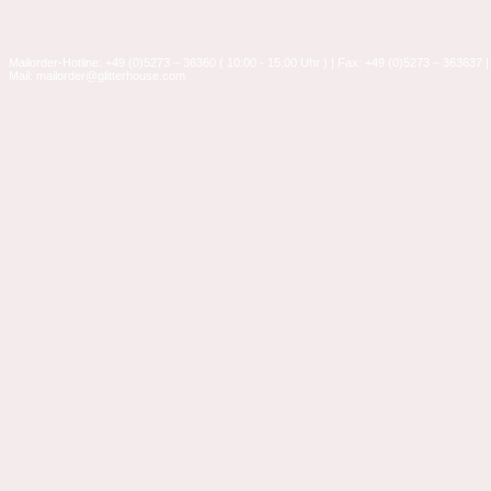
Mailorder-Hotline: +49 (0)5273 – 36360 ( 10:00 - 15:00 Uhr ) | Fax: +49 (0)5273 – 363637 |
Mail: mailorder@glitterhouse.com