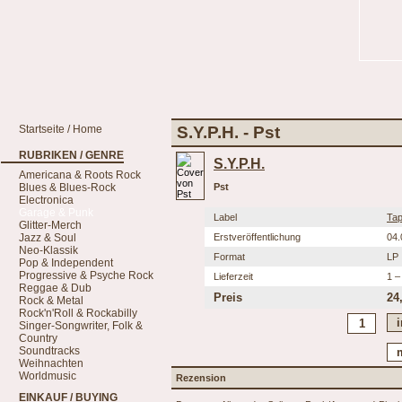
Startseite / Home
S.Y.P.H. - Pst
RUBRIKEN / GENRE
S.Y.P.H.
Americana & Roots Rock
Blues & Blues-Rock
Pst
Electronica
Garage & Punk
Label
Tap
Glitter-Merch
Jazz & Soul
Erstveröffentlichung
04.
Neo-Klassik
Format
LP
Pop & Independent
Progressive & Psyche Rock
Lieferzeit
1 –
Reggae & Dub
Preis
24
Rock & Metal
Rock'n'Roll & Rockabilly
Singer-Songwriter, Folk &
Country
Soundtracks
Weihnachten
Worldmusic
Rezension
EINKAUF / BUYING