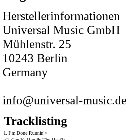
Herstellerinformationen
Universal Music GmbH
Mühlenstr. 25
10243 Berlin
Germany
info@universal-music.de
Tracklisting
1. I’m Done Runnin'<
>2. Can Ya Handle The Heat?<