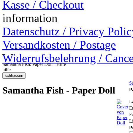
Kasse / Checkout
information
Datenschutz / Privacy Polic
Versandkosten / Postage
Widerrufsbelehrung / Cance
Samantha Fish: Paper Doll - Hilfe
hilfe
S
Samantha Fish - Paper Doll
P
L
Er
F
Li
P