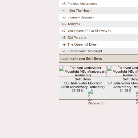
>3. Positive Vibrations<
>4. I Got The Hots<
>5. Insanely Jealous<
>6. Tonight<
>7. You'll Have To Go Sideways<
>8. Old Pervert<
>9. The Queen of Eyes<
>10. Underwater Moonlight
noch mehr von Soft Boys
Soft Boys
Soft Boy
CD Underwater Moonlight
LP Underwater Moon
(45th Anniversary Remaster)
Anniversary Re
16,95 €
34,95 €