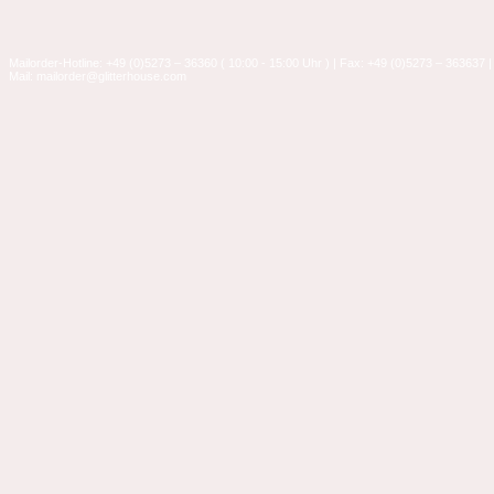
Mailorder-Hotline: +49 (0)5273 – 36360 ( 10:00 - 15:00 Uhr ) | Fax: +49 (0)5273 – 363637 |
Mail: mailorder@glitterhouse.com