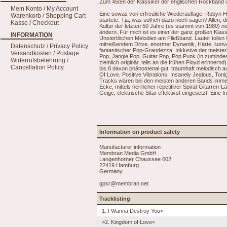
Zum 45ten der Klassiker der englischen Rockband u
Mein Konto / My Account
Eine sowas von erfreuliche Wiederauflage. Robyn Hit
Warenkorb / Shopping Cart
startete. Tja, was soll ich dazu noch sagen? Allen,
Kasse / Checkout
Kultur der letzten 50 Jahre (es stammt von 1980) n
ändern. Für mich ist es einer der ganz großen Kla
INFORMATION
Unsterblichen Melodien am Fließband. Lauter tollen
mitreißendem Drive, enormer Dynamik, Härte, lustv
Datenschutz / Privacy Policy
fantastischer Pop-Grandezza. Inklusive der meiste
Versandkosten / Postage
Pop, Jangle Pop, Guitar Pop, Pop Punk (in zumindes
Widerrufsbelehrung /
ziemlich originär, teils an die frühen Floyd erinner
Cancellation Policy
bis 8 davon phänomenal gut, traumhaft melodisch au
Of Love, Positive Vibrations, Insanely Jealous, Ton
Tracks wären bei den meisten anderen Bands immer
Ecke, mittels herrlicher repetitiver Spiral-Gitarre
Geige, elektrische Sitar effektivst eingesetzt. Eine I
Information on product safety
Manufacturer information
Membran Media GmbH
Langenhorner Chaussee 602
22419 Hamburg
Germany
gpsr@membran.net
Tracklisting
1. I Wanna Destroy You<
>2. Kingdom of Love<