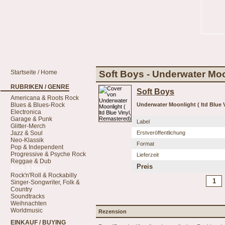
Startseite / Home
Soft Boys - Underwater Moon
RUBRIKEN / GENRE
Soft Boys
Americana & Roots Rock
Blues & Blues-Rock
Underwater Moonlight ( ltd Blue 
Electronica
Garage & Punk
Label
Glitter-Merch
Jazz & Soul
Erstveröffentlichung
Neo-Klassik
Format
Pop & Independent
Progressive & Psyche Rock
Lieferzeit
Reggae & Dub
Preis
Rock & Metal
Rock'n'Roll & Rockabilly
Singer-Songwriter, Folk &
Country
Soundtracks
Weihnachten
Worldmusic
Rezension
EINKAUF / BUYING