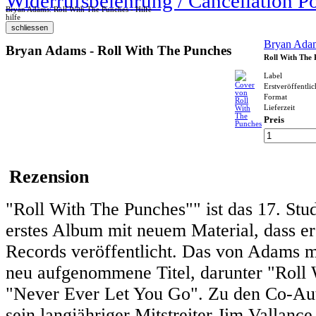
Widerrufsbelehrung / Cancellation P
Bryan Adams: Roll With The Punches - Hilfe
hilfe
Bryan Ada
Bryan Adams - Roll With The Punches
Roll With The 
Label
Erstveröffentli
Format
Lieferzeit
Preis
Rezension
"Roll With The Punches"" ist das 17. Stu
erstes Album mit neuem Material, dass e
Records veröffentlicht. Das von Adams m
neu aufgenommene Titel, darunter "Rol
"Never Ever Let You Go". Zu den Co-Au
sein langjähriger Mitstreiter Jim Vallance