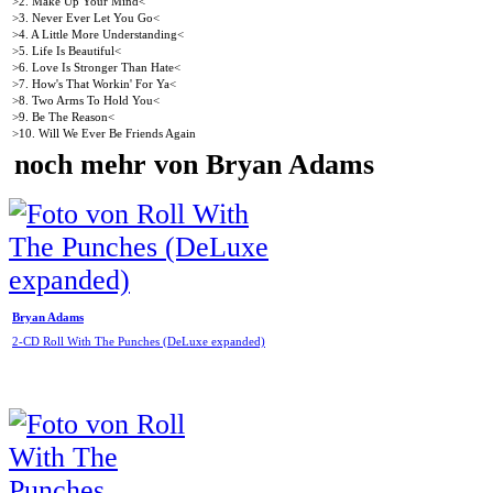
>2. Make Up Your Mind<
>3. Never Ever Let You Go<
>4. A Little More Understanding<
>5. Life Is Beautiful<
>6. Love Is Stronger Than Hate<
>7. How's That Workin' For Ya<
>8. Two Arms To Hold You<
>9. Be The Reason<
>10. Will We Ever Be Friends Again
noch mehr von Bryan Adams
Bryan Adams
2-CD Roll With The Punches (DeLuxe expanded)